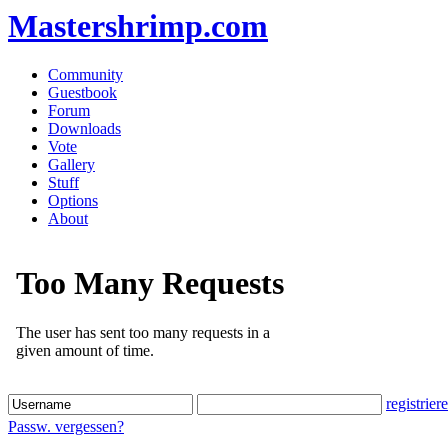
Mastershrimp.com
Community
Guestbook
Forum
Downloads
Vote
Gallery
Stuff
Options
About
registrier
Passw. vergessen?