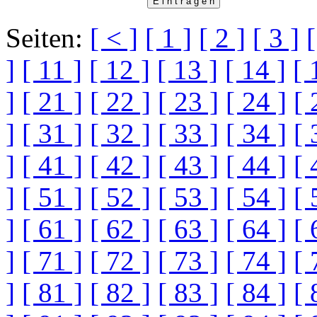
Seiten:
[ < ]
[ 1 ]
[ 2 ]
[ 3 ]
[
]
[ 11 ]
[ 12 ]
[ 13 ]
[ 14 ]
[ 
]
[ 21 ]
[ 22 ]
[ 23 ]
[ 24 ]
[ 
]
[ 31 ]
[ 32 ]
[ 33 ]
[ 34 ]
[ 
]
[ 41 ]
[ 42 ]
[ 43 ]
[ 44 ]
[ 
]
[ 51 ]
[ 52 ]
[ 53 ]
[ 54 ]
[ 
]
[ 61 ]
[ 62 ]
[ 63 ]
[ 64 ]
[ 
]
[ 71 ]
[ 72 ]
[ 73 ]
[ 74 ]
[ 
]
[ 81 ]
[ 82 ]
[ 83 ]
[ 84 ]
[ 