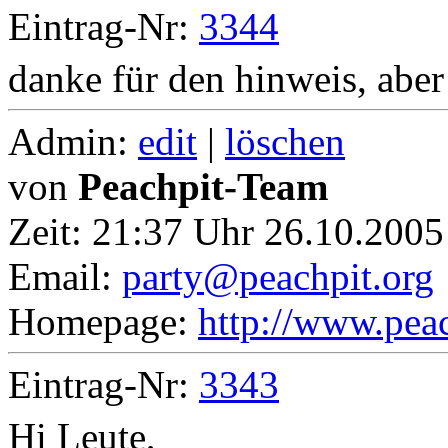
Eintrag-Nr:
3344
danke für den hinweis, aber
Admin:
edit
|
löschen
von
Peachpit-Team
Zeit:
21:37 Uhr 26.10.2005
Email:
party@peachpit.org
Homepage:
http://www.peac
Eintrag-Nr:
3343
Hi Leute,