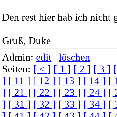
Den rest hier hab ich nicht g
Gruß, Duke
Admin:
edit
|
löschen
Seiten:
[ < ]
[ 1 ]
[ 2 ]
[ 3 ]
[
]
[ 11 ]
[ 12 ]
[ 13 ]
[ 14 ]
[ 
]
[ 21 ]
[ 22 ]
[ 23 ]
[ 24 ]
[ 
]
[ 31 ]
[ 32 ]
[ 33 ]
[ 34 ]
[ 
]
[ 41 ]
[ 42 ]
[ 43 ]
[ 44 ]
[ 