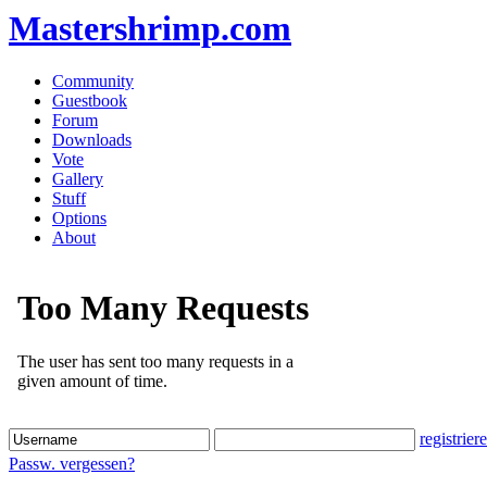
Mastershrimp.com
Community
Guestbook
Forum
Downloads
Vote
Gallery
Stuff
Options
About
registrier
Passw. vergessen?