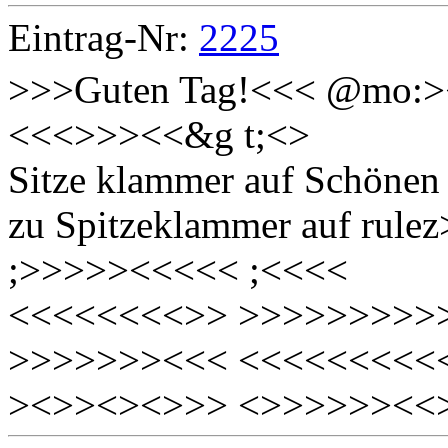
Eintrag-Nr:
2225
>>>Guten Tag!<<< @mo:><
<<<>>><<&g t;<>
Sitze klammer auf Schönen
zu Spitzeklammer auf ru
;>>>>><<<<< ;<<<<
<<<<<<<<>> >>>>>>>>>
>>>>>>><<< <<<<<<<<<
><>><><>>> <>>>>>><<