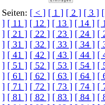
Seiten:
[ < ]
[ 1 ]
[ 2 ]
[ 3 ]
[
]
[ 11 ]
[ 12 ]
[ 13 ]
[ 14 ]
[ 
]
[ 21 ]
[ 22 ]
[ 23 ]
[ 24 ]
[ 
]
[ 31 ]
[ 32 ]
[ 33 ]
[ 34 ]
[ 
]
[ 41 ]
[ 42 ]
[ 43 ]
[ 44 ]
[ 
]
[ 51 ]
[ 52 ]
[ 53 ]
[ 54 ]
[ 
]
[ 61 ]
[ 62 ]
[ 63 ]
[ 64 ]
[ 
]
[ 71 ]
[ 72 ]
[ 73 ]
[ 74 ]
[ 
]
[ 81 ]
[ 82 ]
[ 83 ]
[ 84 ]
[ 