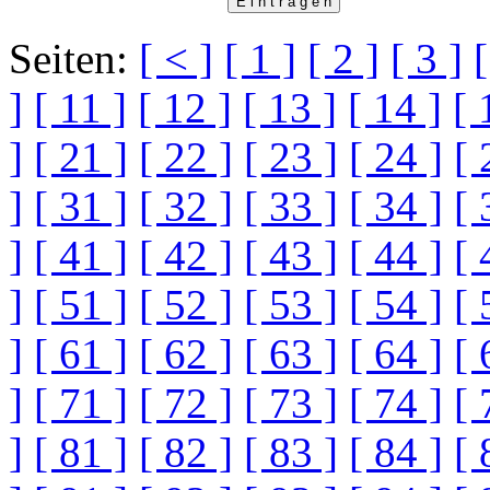
Seiten:
[ < ]
[ 1 ]
[ 2 ]
[ 3 ]
[
]
[ 11 ]
[ 12 ]
[ 13 ]
[ 14 ]
[ 
]
[ 21 ]
[ 22 ]
[ 23 ]
[ 24 ]
[ 
]
[ 31 ]
[ 32 ]
[ 33 ]
[ 34 ]
[ 
]
[ 41 ]
[ 42 ]
[ 43 ]
[ 44 ]
[ 
]
[ 51 ]
[ 52 ]
[ 53 ]
[ 54 ]
[ 
]
[ 61 ]
[ 62 ]
[ 63 ]
[ 64 ]
[ 
]
[ 71 ]
[ 72 ]
[ 73 ]
[ 74 ]
[ 
]
[ 81 ]
[ 82 ]
[ 83 ]
[ 84 ]
[ 