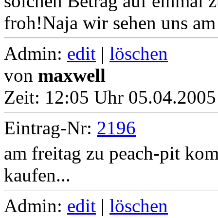
solchen Betrag auf einmal 
froh!Naja wir sehen uns am 
Admin:
edit
|
löschen
von
maxwell
Zeit:
12:05 Uhr 05.04.2005
Eintrag-Nr:
2196
am freitag zu peach-pit ko
kaufen...
Admin:
edit
|
löschen