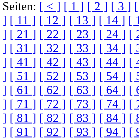
Seiten:
[ < ]
[ 1 ]
[ 2 ]
[ 3 ]
[
]
[ 11 ]
[ 12 ]
[ 13 ]
[ 14 ]
[ 
]
[ 21 ]
[ 22 ]
[ 23 ]
[ 24 ]
[ 
]
[ 31 ]
[ 32 ]
[ 33 ]
[ 34 ]
[ 
]
[ 41 ]
[ 42 ]
[ 43 ]
[ 44 ]
[ 
]
[ 51 ]
[ 52 ]
[ 53 ]
[ 54 ]
[ 
]
[ 61 ]
[ 62 ]
[ 63 ]
[ 64 ]
[ 
]
[ 71 ]
[ 72 ]
[ 73 ]
[ 74 ]
[ 
]
[ 81 ]
[ 82 ]
[ 83 ]
[ 84 ]
[ 
]
[ 91 ]
[ 92 ]
[ 93 ]
[ 94 ]
[ 