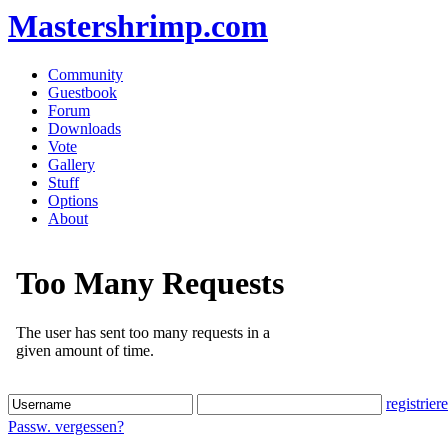
Mastershrimp.com
Community
Guestbook
Forum
Downloads
Vote
Gallery
Stuff
Options
About
registrier
Passw. vergessen?