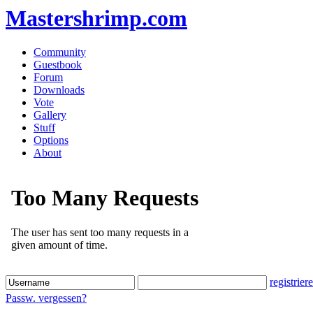
Mastershrimp.com
Community
Guestbook
Forum
Downloads
Vote
Gallery
Stuff
Options
About
registrier
Passw. vergessen?