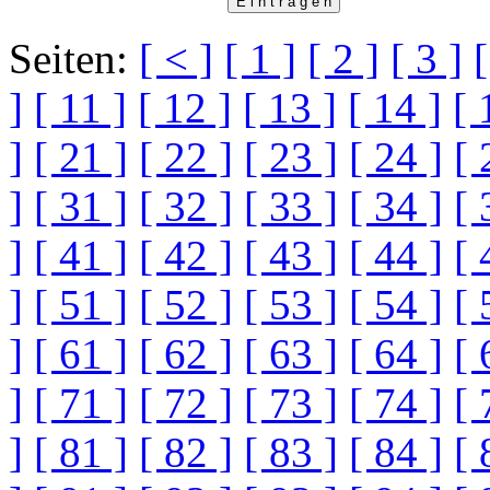
Seiten:
[ < ]
[ 1 ]
[ 2 ]
[ 3 ]
[
]
[ 11 ]
[ 12 ]
[ 13 ]
[ 14 ]
[ 
]
[ 21 ]
[ 22 ]
[ 23 ]
[ 24 ]
[ 
]
[ 31 ]
[ 32 ]
[ 33 ]
[ 34 ]
[ 
]
[ 41 ]
[ 42 ]
[ 43 ]
[ 44 ]
[ 
]
[ 51 ]
[ 52 ]
[ 53 ]
[ 54 ]
[ 
]
[ 61 ]
[ 62 ]
[ 63 ]
[ 64 ]
[ 
]
[ 71 ]
[ 72 ]
[ 73 ]
[ 74 ]
[ 
]
[ 81 ]
[ 82 ]
[ 83 ]
[ 84 ]
[ 