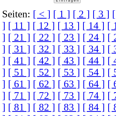
Seiten:
[ < ]
[ 1 ]
[ 2 ]
[ 3 ]
[
]
[ 11 ]
[ 12 ]
[ 13 ]
[ 14 ]
[ 
]
[ 21 ]
[ 22 ]
[ 23 ]
[ 24 ]
[ 
]
[ 31 ]
[ 32 ]
[ 33 ]
[ 34 ]
[ 
]
[ 41 ]
[ 42 ]
[ 43 ]
[ 44 ]
[ 
]
[ 51 ]
[ 52 ]
[ 53 ]
[ 54 ]
[ 
]
[ 61 ]
[ 62 ]
[ 63 ]
[ 64 ]
[ 
]
[ 71 ]
[ 72 ]
[ 73 ]
[ 74 ]
[ 
]
[ 81 ]
[ 82 ]
[ 83 ]
[ 84 ]
[ 