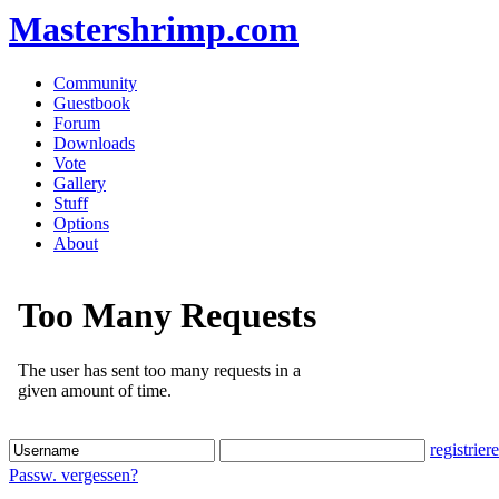
Mastershrimp.com
Community
Guestbook
Forum
Downloads
Vote
Gallery
Stuff
Options
About
registrier
Passw. vergessen?