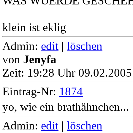
WAS WUERDE GESCHEH
klein ist eklig
Admin:
edit
|
löschen
von
Jenyfa
Zeit:
19:28 Uhr 09.02.2005
Eintrag-Nr:
1874
yo, wie eín brathähnchen...
Admin:
edit
|
löschen