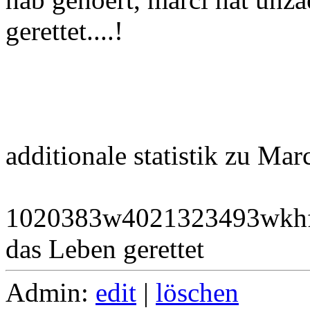
gerettet....!
additionale statistik zu Marc
1020383w4021323493wkhf
das Leben gerettet
Admin:
edit
|
löschen