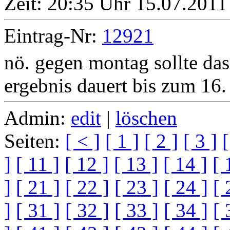
Zeit:
20:35 Uhr 15.07.2011 
Eintrag-Nr:
12921
nö. gegen montag sollte da
ergebnis dauert bis zum 16.
Admin:
edit
|
löschen
Seiten:
[ < ]
[ 1 ]
[ 2 ]
[ 3 ]
[
]
[ 11 ]
[ 12 ]
[ 13 ]
[ 14 ]
[ 
]
[ 21 ]
[ 22 ]
[ 23 ]
[ 24 ]
[ 
]
[ 31 ]
[ 32 ]
[ 33 ]
[ 34 ]
[ 