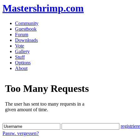
Mastershrimp.com
Community
Guestbook
Forum
Downloads
Vote
Gallery
Stuff
Options
About
registrier
Passw. vergessen?