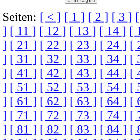
Seiten:
[ < ]
[ 1 ]
[ 2 ]
[ 3 ]
[
]
[ 11 ]
[ 12 ]
[ 13 ]
[ 14 ]
[ 
]
[ 21 ]
[ 22 ]
[ 23 ]
[ 24 ]
[ 
]
[ 31 ]
[ 32 ]
[ 33 ]
[ 34 ]
[ 
]
[ 41 ]
[ 42 ]
[ 43 ]
[ 44 ]
[ 
]
[ 51 ]
[ 52 ]
[ 53 ]
[ 54 ]
[ 
]
[ 61 ]
[ 62 ]
[ 63 ]
[ 64 ]
[ 
]
[ 71 ]
[ 72 ]
[ 73 ]
[ 74 ]
[ 
]
[ 81 ]
[ 82 ]
[ 83 ]
[ 84 ]
[ 