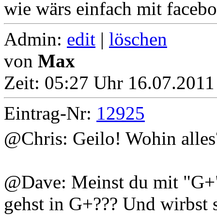
wie wärs einfach mit faceb
Admin:
edit
|
löschen
von
Max
Zeit:
05:27 Uhr 16.07.2011
Eintrag-Nr:
12925
@Chris: Geilo! Wohin alles
@Dave: Meinst du mit "G
gehst in G+??? Und wirbst 