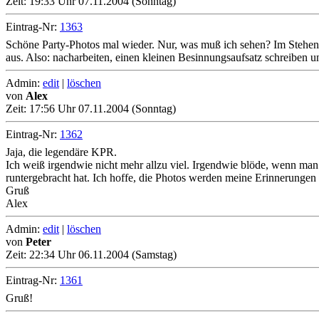
Zeit:
19:33 Uhr 07.11.2004 (Sonntag)
Eintrag-Nr:
1363
Schöne Party-Photos mal wieder. Nur, was muß ich sehen? Im Stehen 
aus. Also: nacharbeiten, einen kleinen Besinnungsaufsatz schreiben u
Admin:
edit
|
löschen
von
Alex
Zeit:
17:56 Uhr 07.11.2004 (Sonntag)
Eintrag-Nr:
1362
Jaja, die legendäre KPR.
Ich weiß irgendwie nicht mehr allzu viel. Irgendwie blöde, wenn ma
runtergebracht hat. Ich hoffe, die Photos werden meine Erinnerungen 
Gruß
Alex
Admin:
edit
|
löschen
von
Peter
Zeit:
22:34 Uhr 06.11.2004 (Samstag)
Eintrag-Nr:
1361
Gruß!