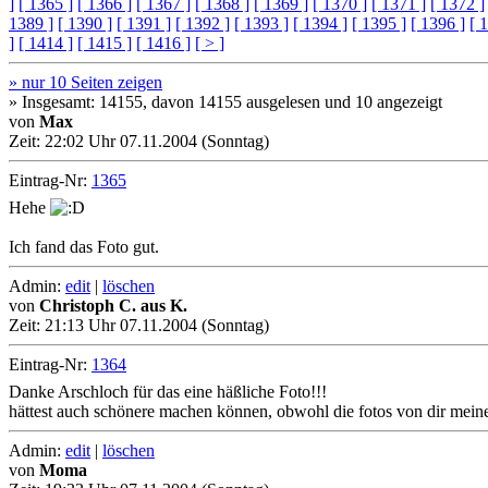
]
[ 1365 ]
[ 1366 ]
[ 1367 ]
[ 1368 ]
[ 1369 ]
[ 1370 ]
[ 1371 ]
[ 1372 ]
1389 ]
[ 1390 ]
[ 1391 ]
[ 1392 ]
[ 1393 ]
[ 1394 ]
[ 1395 ]
[ 1396 ]
[ 
]
[ 1414 ]
[ 1415 ]
[ 1416 ]
[ > ]
» nur 10 Seiten zeigen
» Insgesamt: 14155, davon 14155 ausgelesen und 10 angezeigt
von
Max
Zeit:
22:02 Uhr 07.11.2004 (Sonntag)
Eintrag-Nr:
1365
Hehe
Ich fand das Foto gut.
Admin:
edit
|
löschen
von
Christoph C. aus K.
Zeit:
21:13 Uhr 07.11.2004 (Sonntag)
Eintrag-Nr:
1364
Danke Arschloch für das eine häßliche Foto!!!
hättest auch schönere machen können, obwohl die fotos von dir meine 
Admin:
edit
|
löschen
von
Moma