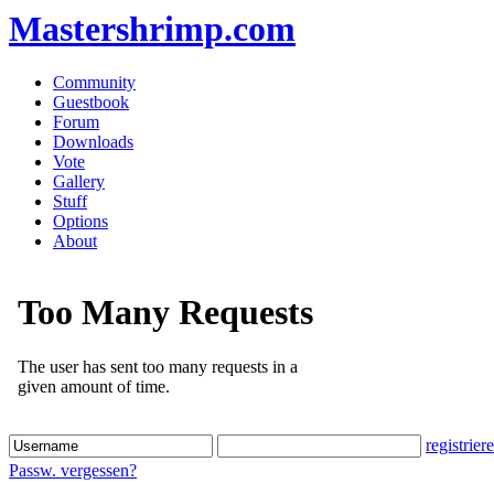
Mastershrimp.com
Community
Guestbook
Forum
Downloads
Vote
Gallery
Stuff
Options
About
registrier
Passw. vergessen?