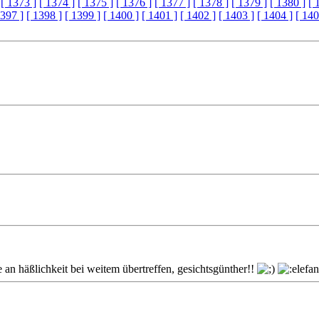
[ 1373 ]
[ 1374 ]
[ 1375 ]
[ 1376 ]
[ 1377 ]
[ 1378 ]
[ 1379 ]
[ 1380 ]
[ 
1397 ]
[ 1398 ]
[ 1399 ]
[ 1400 ]
[ 1401 ]
[ 1402 ]
[ 1403 ]
[ 1404 ]
[ 140
an häßlichkeit bei weitem übertreffen, gesichtsgünther!!