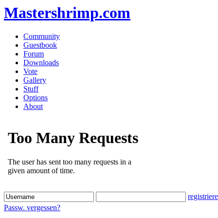
Mastershrimp.com
Community
Guestbook
Forum
Downloads
Vote
Gallery
Stuff
Options
About
registrier
Passw. vergessen?