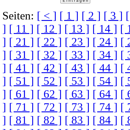
Seiten:
[ < ]
[ 1 ]
[ 2 ]
[ 3 ]
[
]
[ 11 ]
[ 12 ]
[ 13 ]
[ 14 ]
[ 
]
[ 21 ]
[ 22 ]
[ 23 ]
[ 24 ]
[ 
]
[ 31 ]
[ 32 ]
[ 33 ]
[ 34 ]
[ 
]
[ 41 ]
[ 42 ]
[ 43 ]
[ 44 ]
[ 
]
[ 51 ]
[ 52 ]
[ 53 ]
[ 54 ]
[ 
]
[ 61 ]
[ 62 ]
[ 63 ]
[ 64 ]
[ 
]
[ 71 ]
[ 72 ]
[ 73 ]
[ 74 ]
[ 
]
[ 81 ]
[ 82 ]
[ 83 ]
[ 84 ]
[ 