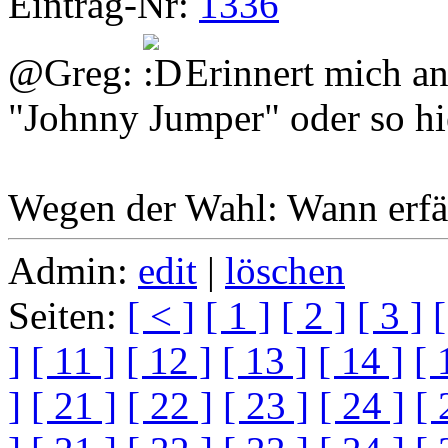
Eintrag-Nr:
1336
@Greg:
Erinnert mich a
"Johnny Jumper" oder so hi
Wegen der Wahl: Wann erfäh
Admin:
edit
|
löschen
Seiten:
[ < ]
[ 1 ]
[ 2 ]
[ 3 ]
[
]
[ 11 ]
[ 12 ]
[ 13 ]
[ 14 ]
[ 
]
[ 21 ]
[ 22 ]
[ 23 ]
[ 24 ]
[ 