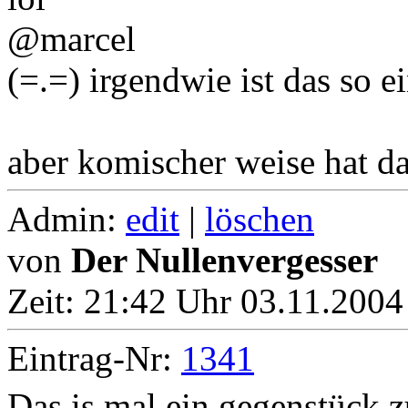
@marcel
(=.=) irgendwie ist das so 
aber komischer weise hat da
Admin:
edit
|
löschen
von
Der Nullenvergesser
Zeit:
21:42 Uhr 03.11.2004
Eintrag-Nr:
1341
Das is mal ein gegenstück 