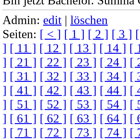
Bin jetzt Bachelor. Summa
Admin:
edit
|
löschen
Seiten:
[ < ]
[ 1 ]
[ 2 ]
[ 3 ]
[
]
[ 11 ]
[ 12 ]
[ 13 ]
[ 14 ]
[ 
]
[ 21 ]
[ 22 ]
[ 23 ]
[ 24 ]
[ 
]
[ 31 ]
[ 32 ]
[ 33 ]
[ 34 ]
[ 
]
[ 41 ]
[ 42 ]
[ 43 ]
[ 44 ]
[ 
]
[ 51 ]
[ 52 ]
[ 53 ]
[ 54 ]
[ 
]
[ 61 ]
[ 62 ]
[ 63 ]
[ 64 ]
[ 
]
[ 71 ]
[ 72 ]
[ 73 ]
[ 74 ]
[ 