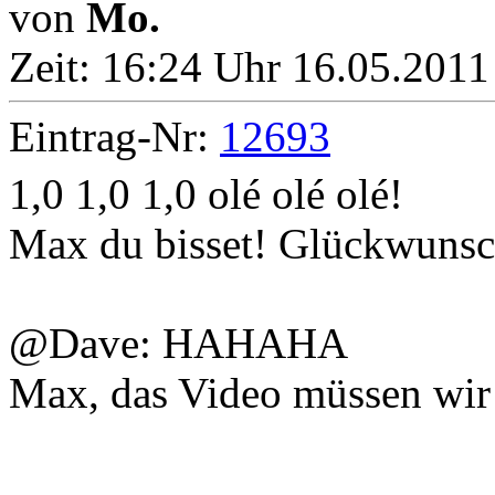
von
Mo.
Zeit:
16:24 Uhr 16.05.2011
Eintrag-Nr:
12693
1,0 1,0 1,0 olé olé olé!
Max du bisset! Glückwunsc
@Dave: HAHAHA
Max, das Video müssen wir
---