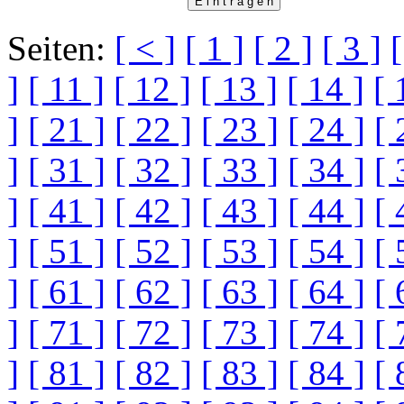
Seiten:
[ < ]
[ 1 ]
[ 2 ]
[ 3 ]
[
]
[ 11 ]
[ 12 ]
[ 13 ]
[ 14 ]
[ 
]
[ 21 ]
[ 22 ]
[ 23 ]
[ 24 ]
[ 
]
[ 31 ]
[ 32 ]
[ 33 ]
[ 34 ]
[ 
]
[ 41 ]
[ 42 ]
[ 43 ]
[ 44 ]
[ 
]
[ 51 ]
[ 52 ]
[ 53 ]
[ 54 ]
[ 
]
[ 61 ]
[ 62 ]
[ 63 ]
[ 64 ]
[ 
]
[ 71 ]
[ 72 ]
[ 73 ]
[ 74 ]
[ 
]
[ 81 ]
[ 82 ]
[ 83 ]
[ 84 ]
[ 