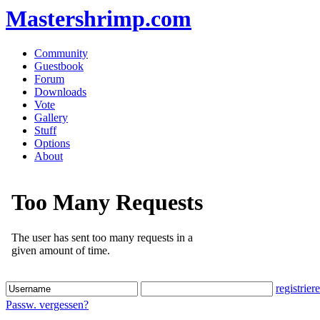
Mastershrimp.com
Community
Guestbook
Forum
Downloads
Vote
Gallery
Stuff
Options
About
registrier
Passw. vergessen?