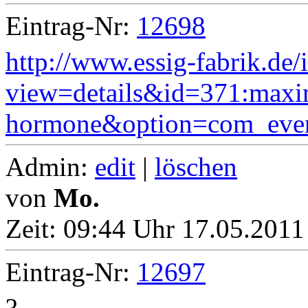
Eintrag-Nr:
12698
http://www.essig-fabrik.de
view=details&id=371:maxi
hormone&option=com_even
Admin:
edit
|
löschen
von
Mo.
Zeit:
09:44 Uhr 17.05.2011
Eintrag-Nr:
12697
?