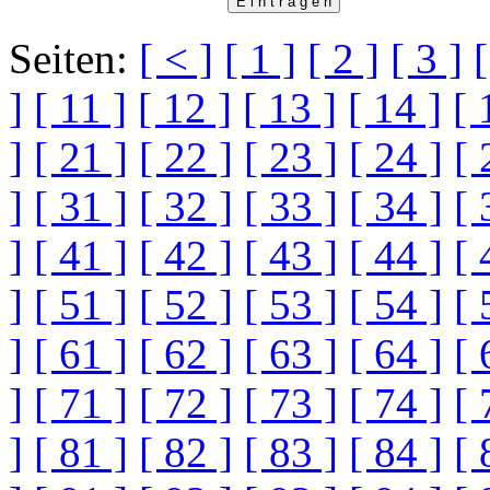
Seiten:
[ < ]
[ 1 ]
[ 2 ]
[ 3 ]
[
]
[ 11 ]
[ 12 ]
[ 13 ]
[ 14 ]
[ 
]
[ 21 ]
[ 22 ]
[ 23 ]
[ 24 ]
[ 
]
[ 31 ]
[ 32 ]
[ 33 ]
[ 34 ]
[ 
]
[ 41 ]
[ 42 ]
[ 43 ]
[ 44 ]
[ 
]
[ 51 ]
[ 52 ]
[ 53 ]
[ 54 ]
[ 
]
[ 61 ]
[ 62 ]
[ 63 ]
[ 64 ]
[ 
]
[ 71 ]
[ 72 ]
[ 73 ]
[ 74 ]
[ 
]
[ 81 ]
[ 82 ]
[ 83 ]
[ 84 ]
[ 