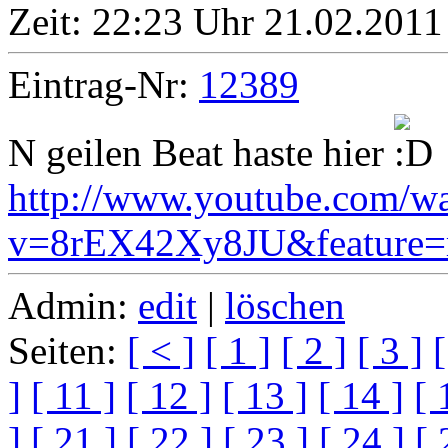
Zeit:
22:23 Uhr 21.02.2011
Eintrag-Nr:
12389
N geilen Beat haste hier
http://www.youtube.com/w
v=8rEX42Xy8JU&feature=r
Admin:
edit
|
löschen
Seiten:
[ < ]
[ 1 ]
[ 2 ]
[ 3 ]
[
]
[ 11 ]
[ 12 ]
[ 13 ]
[ 14 ]
[ 
]
[ 21 ]
[ 22 ]
[ 23 ]
[ 24 ]
[ 