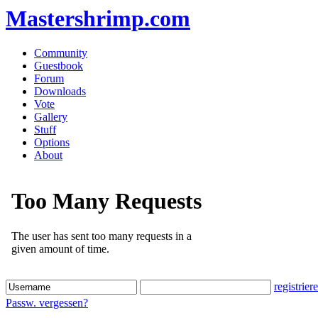
Mastershrimp.com
Community
Guestbook
Forum
Downloads
Vote
Gallery
Stuff
Options
About
registrier
Passw. vergessen?