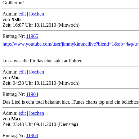
Guillermo!
Admin:
edit
|
löschen
von
Xs0r
Zeit:
16:07 Uhr 10.11.2010 (Mittwoch)
Eintrag-Nr:
11965
http://www.youtube.com/user/jimmykimmellive?blend=1&ob=4#p/
krass was die für das eine spiel auffahren
Admin:
edit
|
löschen
von
Mo.
Zeit:
04:38 Uhr 10.11.2010 (Mittwoch)
Eintrag-Nr:
11964
Das Lied is echt total bekannt hier. iTunes charts top und ein belieb
Admin:
edit
|
löschen
von
Max
Zeit:
23:43 Uhr 09.11.2010 (Dienstag)
Eintrag-Nr:
11963