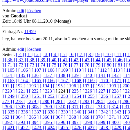
http://www.youtube.com/watch?feature=player_embedded&v=-GJ7
Admin:
edit
|
löschen
von
Goodcat
Zeit:
18:49 Uhr 08.11.2010 (Montag)
Eintrag-Nr:
11959
hey, hat wer bock am 20.11, also in 2 wochen am samtag mit in ne s
Admin:
edit
|
löschen
Seiten:
[ < ]
[ 1 ]
[ 2 ]
[ 3 ]
[ 4 ]
[ 5 ]
[ 6 ]
[ 7 ]
[ 8 ]
[ 9 ]
[ 10 ]
[ 11 ]
[ 1
]
[ 36 ]
[ 37 ]
[ 38 ]
[ 39 ]
[ 40 ]
[ 41 ]
[ 42 ]
[ 43 ]
[ 44 ]
[ 45 ]
[ 46 ]
[ 
]
[ 71 ]
[ 72 ]
[ 73 ]
[ 74 ]
[ 75 ]
[ 76 ]
[ 77 ]
[ 78 ]
[ 79 ]
[ 80 ]
[ 81 ]
[ 
]
[ 105 ]
[ 106 ]
[ 107 ]
[ 108 ]
[ 109 ]
[ 110 ]
[ 111 ]
[ 112 ]
[ 113 ]
[ 1
[ 134 ]
[ 135 ]
[ 136 ]
[ 137 ]
[ 138 ]
[ 139 ]
[ 140 ]
[ 141 ]
[ 142 ]
[ 14
]
[ 163 ]
[ 164 ]
[ 165 ]
[ 166 ]
[ 167 ]
[ 168 ]
[ 169 ]
[ 170 ]
[ 171 ]
[ 
191 ]
[ 192 ]
[ 193 ]
[ 194 ]
[ 195 ]
[ 196 ]
[ 197 ]
[ 198 ]
[ 199 ]
[ 200
[ 220 ]
[ 221 ]
[ 222 ]
[ 223 ]
[ 224 ]
[ 225 ]
[ 226 ]
[ 227 ]
[ 228 ]
[ 22
]
[ 249 ]
[ 250 ]
[ 251 ]
[ 252 ]
[ 253 ]
[ 254 ]
[ 255 ]
[ 256 ]
[ 257 ]
[ 
277 ]
[ 278 ]
[ 279 ]
[ 280 ]
[ 281 ]
[ 282 ]
[ 283 ]
[ 284 ]
[ 285 ]
[ 286
[ 306 ]
[ 307 ]
[ 308 ]
[ 309 ]
[ 310 ]
[ 311 ]
[ 312 ]
[ 313 ]
[ 314 ]
[ 31
]
[ 335 ]
[ 336 ]
[ 337 ]
[ 338 ]
[ 339 ]
[ 340 ]
[ 341 ]
[ 342 ]
[ 343 ]
[ 
363 ]
[ 364 ]
[ 365 ]
[ 366 ]
[ 367 ]
[ 368 ]
[ 369 ]
[ 370 ]
[ 371 ]
[ 372
[ 392 ]
[ 393 ]
[ 394 ]
[ 395 ]
[ 396 ]
[ 397 ]
[ 398 ]
[ 399 ]
[ 400 ]
[ 40
]
[ 421 ]
[ 422 ]
[ 423 ]
[ 424 ]
[ 425 ]
[ 426 ]
[ 427 ]
[ 428 ]
[ 429 ]
[ 