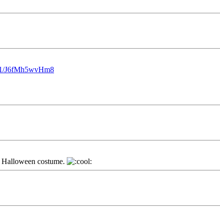
u/1/J6fMh5wvHm8
tes Halloween costume.