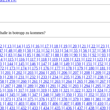
eueZ1wY#!
kihalle in botropp zu kommen?
2 ]
[ 13 ]
[ 14 ]
[ 15 ]
[ 16 ]
[ 17 ]
[ 18 ]
[ 19 ]
[ 20 ]
[ 21 ]
[ 22 ]
[ 23 ]
[
47 ]
[ 48 ]
[ 49 ]
[ 50 ]
[ 51 ]
[ 52 ]
[ 53 ]
[ 54 ]
[ 55 ]
[ 56 ]
[ 57 ]
[ 58 ]
82 ]
[ 83 ]
[ 84 ]
[ 85 ]
[ 86 ]
[ 87 ]
[ 88 ]
[ 89 ]
[ 90 ]
[ 91 ]
[ 92 ]
[ 93 ]
14 ]
[ 115 ]
[ 116 ]
[ 117 ]
[ 118 ]
[ 119 ]
[ 120 ]
[ 121 ]
[ 122 ]
[ 123 ]
[ 
3 ]
[ 144 ]
[ 145 ]
[ 146 ]
[ 147 ]
[ 148 ]
[ 149 ]
[ 150 ]
[ 151 ]
[ 152 ]
[ 
172 ]
[ 173 ]
[ 174 ]
[ 175 ]
[ 176 ]
[ 177 ]
[ 178 ]
[ 179 ]
[ 180 ]
[ 181 ]
 ]
[ 201 ]
[ 202 ]
[ 203 ]
[ 204 ]
[ 205 ]
[ 206 ]
[ 207 ]
[ 208 ]
[ 209 ]
[ 2
9 ]
[ 230 ]
[ 231 ]
[ 232 ]
[ 233 ]
[ 234 ]
[ 235 ]
[ 236 ]
[ 237 ]
[ 238 ]
[ 
258 ]
[ 259 ]
[ 260 ]
[ 261 ]
[ 262 ]
[ 263 ]
[ 264 ]
[ 265 ]
[ 266 ]
[ 267 ]
 ]
[ 287 ]
[ 288 ]
[ 289 ]
[ 290 ]
[ 291 ]
[ 292 ]
[ 293 ]
[ 294 ]
[ 295 ]
[ 2
5 ]
[ 316 ]
[ 317 ]
[ 318 ]
[ 319 ]
[ 320 ]
[ 321 ]
[ 322 ]
[ 323 ]
[ 324 ]
[ 
344 ]
[ 345 ]
[ 346 ]
[ 347 ]
[ 348 ]
[ 349 ]
[ 350 ]
[ 351 ]
[ 352 ]
[ 353 ]
 ]
[ 373 ]
[ 374 ]
[ 375 ]
[ 376 ]
[ 377 ]
[ 378 ]
[ 379 ]
[ 380 ]
[ 381 ]
[ 3
1 ]
[ 402 ]
[ 403 ]
[ 404 ]
[ 405 ]
[ 406 ]
[ 407 ]
[ 408 ]
[ 409 ]
[ 410 ]
[ 
430 ]
[ 431 ]
[ 432 ]
[ 433 ]
[ 434 ]
[ 435 ]
[ 436 ]
[ 437 ]
[ 438 ]
[ 439 ]