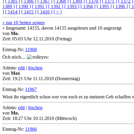
]
[ 1365 ]
[ 1366 ]
[ 1367 ]
[ 1368 ]
[ 1369 ]
[ 1370 ]
[ 1371 ]
[ 1372 ]
1389 ]
[ 1390 ]
[ 1391 ]
[ 1392 ]
[ 1393 ]
[ 1394 ]
[ 1395 ]
[ 1396 ]
[ 
]
[ 1414 ]
[ 1415 ]
[ 1416 ]
[ > ]
» nur 10 Seiten zeigen
» Insgesamt: 14155, davon 14155 ausgelesen und 10 angezeigt
von
Mo.
Zeit:
05:03 Uhr 12.11.2010 (Freitag)
Eintrag-Nr:
11968
Öch nöch....
Admin:
edit
|
löschen
von
Max
Zeit:
19:21 Uhr 11.11.2010 (Donnerstag)
Eintrag-Nr:
11967
Wisst ihr eigentlich schon wer von euch es zu meinem Geb schaffen 
Admin:
edit
|
löschen
von
Mo.
Zeit:
18:27 Uhr 10.11.2010 (Mittwoch)
Eintrag-Nr:
11966