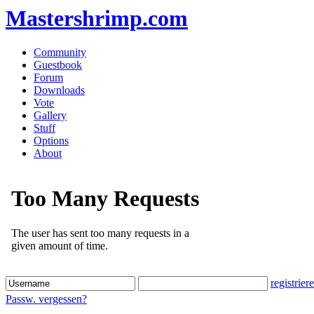
Mastershrimp.com
Community
Guestbook
Forum
Downloads
Vote
Gallery
Stuff
Options
About
registrier
Passw. vergessen?