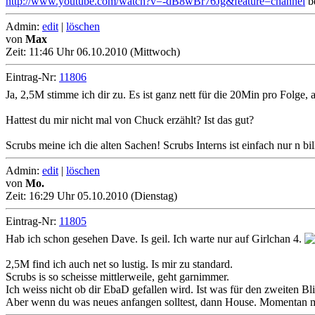
http://www.youtube.com/watch?v=-dB8wBr76Jg&feature=channel
b
Admin:
edit
|
löschen
von
Max
Zeit:
11:46 Uhr 06.10.2010 (Mittwoch)
Eintrag-Nr:
11806
Ja, 2,5M stimme ich dir zu. Es ist ganz nett für die 20Min pro Folge, a
Hattest du mir nicht mal von Chuck erzählt? Ist das gut?
Scrubs meine ich die alten Sachen! Scrubs Interns ist einfach nur n bi
Admin:
edit
|
löschen
von
Mo.
Zeit:
16:29 Uhr 05.10.2010 (Dienstag)
Eintrag-Nr:
11805
Hab ich schon gesehen Dave. Is geil. Ich warte nur auf Girlchan 4.
2,5M find ich auch net so lustig. Is mir zu standard.
Scrubs is so scheisse mittlerweile, geht garnimmer.
Ich weiss nicht ob dir EbaD gefallen wird. Ist was für den zweiten Bli
Aber wenn du was neues anfangen solltest, dann House. Momentan ma