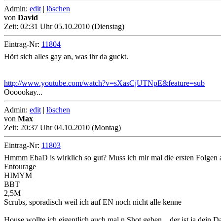
Admin:
edit
|
löschen
von
David
Zeit:
02:31 Uhr 05.10.2010 (Dienstag)
Eintrag-Nr:
11804
Hört sich alles gay an, was ihr da guckt.
http://www.youtube.com/watch?v=sXasCjUTNpE&feature=sub
Oooookay...
Admin:
edit
|
löschen
von
Max
Zeit:
20:37 Uhr 04.10.2010 (Montag)
Eintrag-Nr:
11803
Hmmm EbaD is wirklich so gut? Muss ich mir mal die ersten Folgen
Entourage
HIMYM
BBT
2,5M
Scrubs, sporadisch weil ich auf EN noch nicht alle kenne
House wollte ich eigentlich auch mal n Shot geben....der ist ja dein 