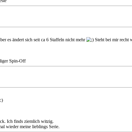
este
ber es ändert sich seit ca 6 Staffeln nicht mehr
Steht bei mir recht w
lliger Spin-Off
ck. Ich finds ziemlich witzig.
l wieder meine lieblings Serie.