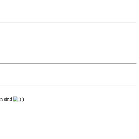
en sind
)