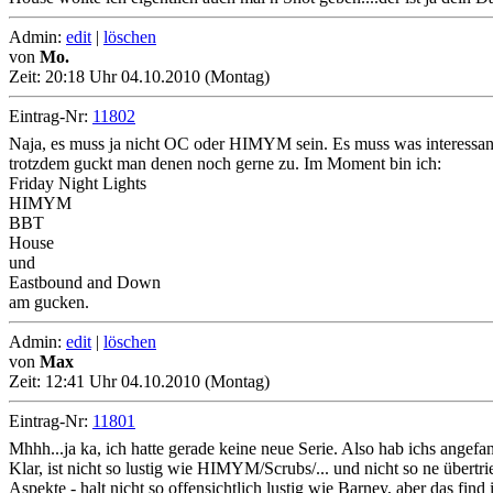
Admin:
edit
|
löschen
von
Mo.
Zeit:
20:18 Uhr 04.10.2010 (Montag)
Eintrag-Nr:
11802
Naja, es muss ja nicht OC oder HIMYM sein. Es muss was interessante
trotzdem guckt man denen noch gerne zu. Im Moment bin ich:
Friday Night Lights
HIMYM
BBT
House
und
Eastbound and Down
am gucken.
Admin:
edit
|
löschen
von
Max
Zeit:
12:41 Uhr 04.10.2010 (Montag)
Eintrag-Nr:
11801
Mhhh...ja ka, ich hatte gerade keine neue Serie. Also hab ichs angefan
Klar, ist nicht so lustig wie HIMYM/Scrubs/... und nicht so ne über
Aspekte - halt nicht so offensichtlich lustig wie Barney, aber das fin