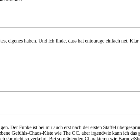
s, eigenes haben. Und ich finde, dass hat entourage einfach net. Klar
gen. Der Funke ist bei mir auch erst nach der ersten Staffel übergesprun
triebene Gefühls-Chaos-Kiste wie The OC, aber irgendwie kann ich das 
d ich gar nicht so verkehrt. Bei so prägenden Charakteren wie Barney/She