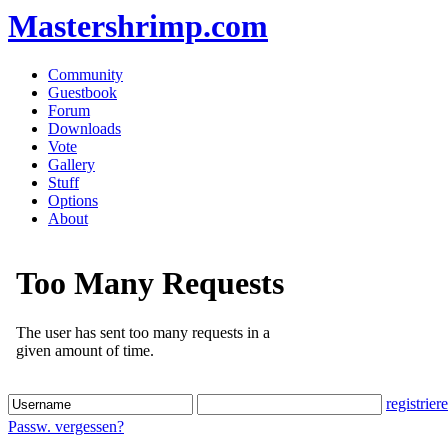
Mastershrimp.com
Community
Guestbook
Forum
Downloads
Vote
Gallery
Stuff
Options
About
registrier
Passw. vergessen?