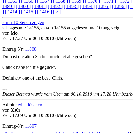
]
[ 1365 ]
[ 1366 ]
[ 1367 ]
[ 1368 ]
[ 1369 ]
[ 1370 ]
[ 1371 ]
[ 1372 ]
1389 ]
[ 1390 ]
[ 1391 ]
[ 1392 ]
[ 1393 ]
[ 1394 ]
[ 1395 ]
[ 1396 ]
[ 
]
[ 1414 ]
[ 1415 ]
[ 1416 ]
[ > ]
» nur 10 Seiten zeigen
» Insgesamt: 14155, davon 14155 ausgelesen und 10 angezeigt
von
Mo.
Zeit:
17:27 Uhr 06.10.2010 (Mittwoch)
Eintrag-Nr:
11808
Du hast die alten Sachen noch net alle gesehen?
Chuck habe ich nie geguckt.
Definitely one of the best, Chris.
---
Dieser Beitrag wurde vom User am 06.10.2010 um 17:28 Uhr bearbe
Admin:
edit
|
löschen
von
Xs0r
Zeit:
17:09 Uhr 06.10.2010 (Mittwoch)
Eintrag-Nr:
11807