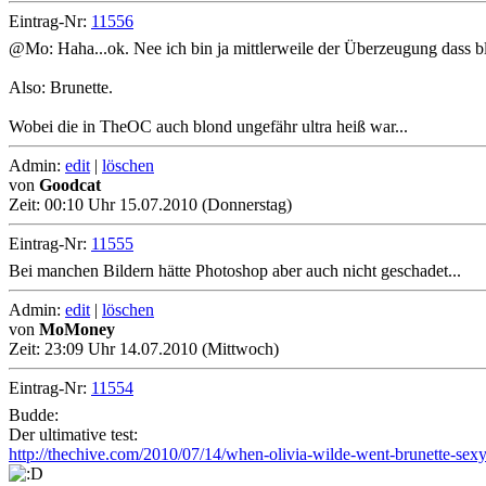
Eintrag-Nr:
11556
@Mo: Haha...ok. Nee ich bin ja mittlerweile der Überzeugung dass blo
Also: Brunette.
Wobei die in TheOC auch blond ungefähr ultra heiß war...
Admin:
edit
|
löschen
von
Goodcat
Zeit:
00:10 Uhr 15.07.2010 (Donnerstag)
Eintrag-Nr:
11555
Bei manchen Bildern hätte Photoshop aber auch nicht geschadet...
Admin:
edit
|
löschen
von
MoMoney
Zeit:
23:09 Uhr 14.07.2010 (Mittwoch)
Eintrag-Nr:
11554
Budde:
Der ultimative test:
http://thechive.com/2010/07/14/when-olivia-wilde-went-brunette-sex