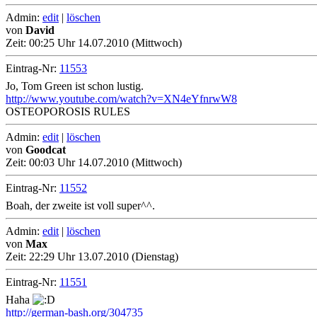
Admin:
edit
|
löschen
von
David
Zeit:
00:25 Uhr 14.07.2010 (Mittwoch)
Eintrag-Nr:
11553
Jo, Tom Green ist schon lustig.
http://www.youtube.com/watch?v=XN4eYfnrwW8
OSTEOPOROSIS RULES
Admin:
edit
|
löschen
von
Goodcat
Zeit:
00:03 Uhr 14.07.2010 (Mittwoch)
Eintrag-Nr:
11552
Boah, der zweite ist voll super^^.
Admin:
edit
|
löschen
von
Max
Zeit:
22:29 Uhr 13.07.2010 (Dienstag)
Eintrag-Nr:
11551
Haha
http://german-bash.org/304735