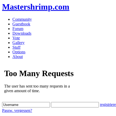
Mastershrimp.com
Community
Guestbook
Forum
Downloads
Vote
Gallery
Stuff
Options
About
registrier
Passw. vergessen?