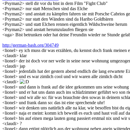
<Psyman2> stell dir vor du bist in dem Film "Fight Club"
<Psyman2> nur statt Menschen sind das Elche
<Psyman2> und anstatt zu kämpfen fahren sie mit Porsche Cabrios ge
<Psyman2> nur statt den Wänden sind da Haribo Goldbären
<Psyman2> und statt Elchen rennen eigentlich Wildschweine herum
<Psyman2> und anstatt herumzulaufen fliegen sie
<uga> Bist betrunken oder hat deine Freundin wieder ne Stunde gelab
http://german-bash.org/304749
<lionel> ey ich muss dir was erzählen, du kennst doch frank meinen
<claudi> klar
<lionel> der ist doch vor ner weile in seine neue wohnung umgezoge
<claudi> jap
<lionel> jedenfalls hat der gestern abend endlich die lang erwartete
<lionel> und es war zimlich cool und wir waren alle zimlich dicht
<claudi>
<lionel> und dann is frank auf die idee gekommen uns seine wohung 
<lionel> und er hat uns dann auch ins schlafzimmer geführt wo son 
<lionel> und wir alle so: für was brauchste den sowas in deinem sch
<lionel> und frank dann so: das ist eine sprechende uhr!
<lionel> wir denken uns natürlich alle na klar, wie besoffen bist du ei
<lionel> naja er meint: komm ich beweiß es euch und haut voll auf da
<lionel> bis auf einen mega lauten gong passiert erstmal nix und wir 
<claudi> ?
<lionel> dann ertönt plötzlich aus der wohnung neben anein wütender 