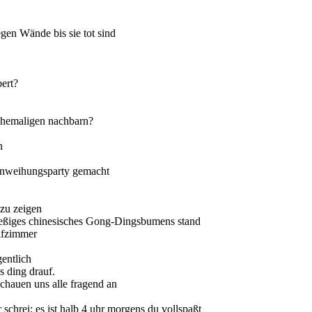
gen Wände bis sie tot sind
ert?
 ehemaligen nachbarn?
n
 Einweihungsparty gemacht
zu zeigen
rießiges chinesisches Gong-Dingsbumens stand
lafzimmer
gentlich
s ding drauf.
schauen uns alle fragend an
schrei: es ist halb 4 uhr morgens du vollspaßt