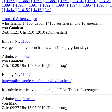
]
[ 1365 ]
[ 1366 ]
[ 1367 ]
[ 1368 ]
[ 1369 ]
[ 1370 ]
[ 1371 ]
[ 1372 ]
1389 ]
[ 1390 ]
[ 1391 ]
[ 1392 ]
[ 1393 ]
[ 1394 ]
[ 1395 ]
[ 1396 ]
[ 
]
[ 1414 ]
[ 1415 ]
[ 1416 ]
[ > ]
» nur 10 Seiten zeigen
» Insgesamt: 14155, davon 14155 ausgelesen und 10 angezeigt
von
Goodcat
Zeit:
11:21 Uhr 15.07.2010 (Donnerstag)
Eintrag-Nr:
11558
wer geht denn von euch alles zum 150 apg geburtstag?
Admin:
edit
|
löschen
von
Goodcat
Zeit:
10:29 Uhr 15.07.2010 (Donnerstag)
Eintrag-Nr:
11557
http://trailers.apple.com/trailers/fox/machete/
Irgendwie war ich von dem original Fake Trailer überzeugter...
Admin:
edit
|
löschen
von
Max
Zeit:
09:27 Uhr 15.07.2010 (Donnerstag)