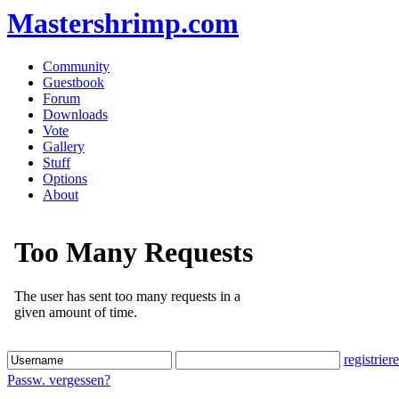
Mastershrimp.com
Community
Guestbook
Forum
Downloads
Vote
Gallery
Stuff
Options
About
registrier
Passw. vergessen?