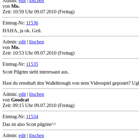
Admin:
edit
|
löschen
von
Mo.
Zeit:
10:59 Uhr 09.07.2010 (Freitag)
Eintrag-Nr:
11536
HAHA, ja ok. Geil.
Admin:
edit
|
löschen
von
Mo.
Zeit:
10:53 Uhr 09.07.2010 (Freitag)
Eintrag-Nr:
11535
Scott Pilgrim sieht interessant aus.
Hast du ernsthaft den Walkthrough von nem Videospiel gepostet? Ugh
Admin:
edit
|
löschen
von
Goodcat
Zeit:
09:15 Uhr 09.07.2010 (Freitag)
Eintrag-Nr:
11534
Das ist also Scott pilgrim^^
Admin:
edit
|
löschen