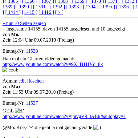
]
[ 1365 ]
[ 1366 ]
[ 1367 ]
[ 1368 ]
[ 1369 ]
[ 1370 ]
[ 1371 ]
[ 1372 ]
1389 ]
[ 1390 ]
[ 1391 ]
[ 1392 ]
[ 1393 ]
[ 1394 ]
[ 1395 ]
[ 1396 ]
[ 
]
[ 1414 ]
[ 1415 ]
[ 1416 ]
[ > ]
» nur 10 Seiten zeigen
» Insgesamt: 14155, davon 14155 ausgelesen und 10 angezeigt
von
Mo.
Zeit:
12:04 Uhr 09.07.2010 (Freitag)
Eintrag-Nr:
11538
Hab mal ein Gitarren video gemacht:
http://www.youtube.com/watch?v=9X_B1HVd_8k
Admin:
edit
|
löschen
von
Max
Zeit:
11:53 Uhr 09.07.2010 (Freitag)
Eintrag-Nr:
11537
GEIL
http://www.youtube.com/watch?v=jmvgV9_lABk&autoplay=1
@Mo: Krass ^^ die geht ja mal gut auf gerade