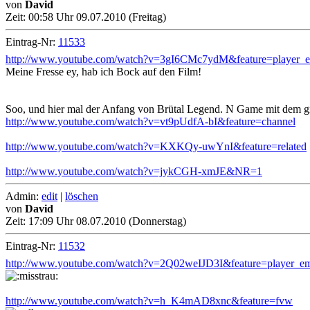
von
David
Zeit:
00:58 Uhr 09.07.2010 (Freitag)
Eintrag-Nr:
11533
http://www.youtube.com/watch?v=3gI6CMc7ydM&feature=player_
Meine Fresse ey, hab ich Bock auf den Film!
Soo, und hier mal der Anfang von Brütal Legend. N Game mit dem groß
http://www.youtube.com/watch?v=vt9pUdfA-bI&feature=channel
http://www.youtube.com/watch?v=KXKQy-uwYnI&feature=related
http://www.youtube.com/watch?v=jykCGH-xmJE&NR=1
Admin:
edit
|
löschen
von
David
Zeit:
17:09 Uhr 08.07.2010 (Donnerstag)
Eintrag-Nr:
11532
http://www.youtube.com/watch?v=2Q02weIJD3I&feature=player_e
http://www.youtube.com/watch?v=h_K4mAD8xnc&feature=fvw