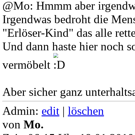
@Mo: Hmmm aber irgendwie 
Irgendwas bedroht die Mens
"Erlöser-Kind" das alle rett
Und dann haste hier noch so
vermöbelt
Aber sicher ganz unterhalt
Admin:
edit
|
löschen
von
Mo.