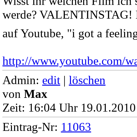
Wisst ihr welchen Film ich 
werde? VALENTINSTAG! Ich 
auf Youtube, "i got a feeli
http://www.youtube.com/
Admin:
edit
|
löschen
von
Max
Zeit:
16:04 Uhr 19.01.2010
Eintrag-Nr:
11063