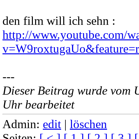
den film will ich sehn :
http://www.youtube.com/w
v=W9roxtugaUo&feature=r
---
Dieser Beitrag wurde vom 
Uhr bearbeitet
Admin:
edit
|
löschen
Seiten:
[ < ]
[ 1 ]
[ 2 ]
[ 3 ]
[