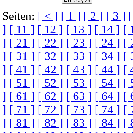
Seiten:
[ < ]
[ 1 ]
[ 2 ]
[ 3 ]
[
]
[ 11 ]
[ 12 ]
[ 13 ]
[ 14 ]
[ 
]
[ 21 ]
[ 22 ]
[ 23 ]
[ 24 ]
[ 
]
[ 31 ]
[ 32 ]
[ 33 ]
[ 34 ]
[ 
]
[ 41 ]
[ 42 ]
[ 43 ]
[ 44 ]
[ 
]
[ 51 ]
[ 52 ]
[ 53 ]
[ 54 ]
[ 
]
[ 61 ]
[ 62 ]
[ 63 ]
[ 64 ]
[ 
]
[ 71 ]
[ 72 ]
[ 73 ]
[ 74 ]
[ 
]
[ 81 ]
[ 82 ]
[ 83 ]
[ 84 ]
[ 