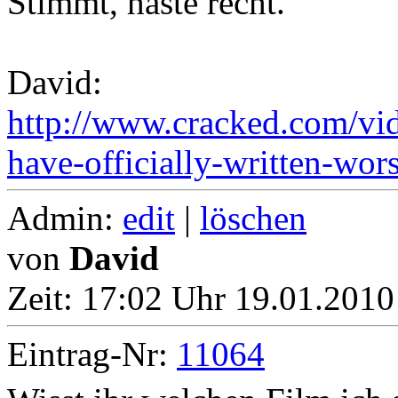
Stimmt, haste recht.
David:
http://www.cracked.com/vi
have-officially-written-wor
Admin:
edit
|
löschen
von
David
Zeit:
17:02 Uhr 19.01.2010
Eintrag-Nr:
11064