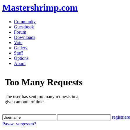
Mastershrimp.com
Community
Guestbook
Forum
Downloads
Vote
Gallery
Stuff
Options
About
registrier
Passw. vergessen?