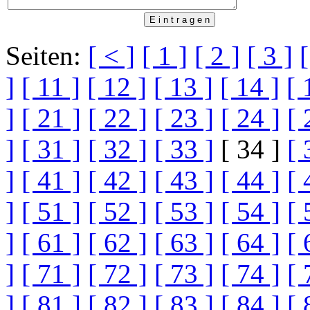
Seiten:
[ < ]
[ 1 ]
[ 2 ]
[ 3 ]
[
]
[ 11 ]
[ 12 ]
[ 13 ]
[ 14 ]
[ 
]
[ 21 ]
[ 22 ]
[ 23 ]
[ 24 ]
[ 
]
[ 31 ]
[ 32 ]
[ 33 ]
[ 34 ]
[ 
]
[ 41 ]
[ 42 ]
[ 43 ]
[ 44 ]
[ 
]
[ 51 ]
[ 52 ]
[ 53 ]
[ 54 ]
[ 
]
[ 61 ]
[ 62 ]
[ 63 ]
[ 64 ]
[ 
]
[ 71 ]
[ 72 ]
[ 73 ]
[ 74 ]
[ 
]
[ 81 ]
[ 82 ]
[ 83 ]
[ 84 ]
[ 