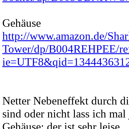
Gehäuse
http://www.amazon.de/Sha
Tower/dp/B004REHPEE/re
ie=UTF8&qid=1344436312
Netter Nebeneffekt durch di
sind oder nicht lass ich mal
Gehäuse: der ist sehr leise.