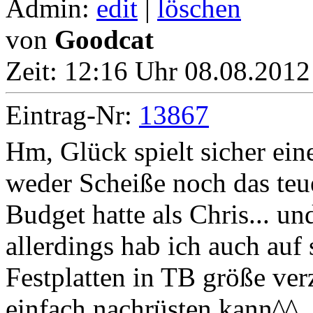
Admin:
edit
|
löschen
von
Goodcat
Zeit:
12:16 Uhr 08.08.2012
Eintrag-Nr:
13867
Hm, Glück spielt sicher eine
weder Scheiße noch das teue
Budget hatte als Chris... un
allerdings hab ich auch auf
Festplatten in TB größe verz
einfach nachrüsten kann^^