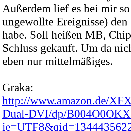
Außerdem lief es bei mir so 
ungewollte Ereignisse) de
habe. Soll heißen MB, Chi
Schluss gekauft. Um da nic
eben nur mittelmäßiges.
Graka:
http://www.amazon.de/XFX-
Dual-DVI/dp/B004O0OKXK
ie=UTF8&qid=1344435622