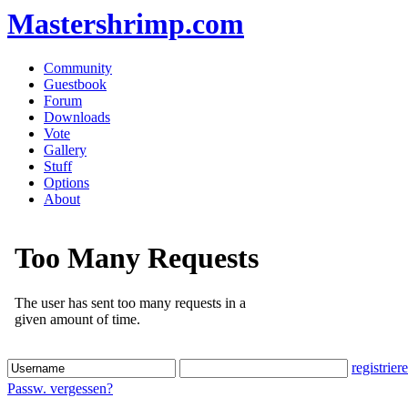
Mastershrimp.com
Community
Guestbook
Forum
Downloads
Vote
Gallery
Stuff
Options
About
registrier
Passw. vergessen?