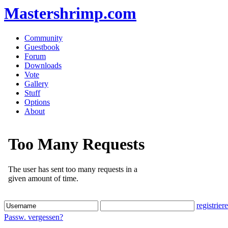
Mastershrimp.com
Community
Guestbook
Forum
Downloads
Vote
Gallery
Stuff
Options
About
registrier
Passw. vergessen?