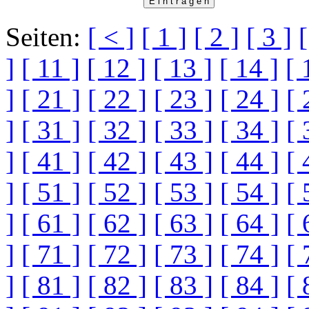
Seiten:
[ < ]
[ 1 ]
[ 2 ]
[ 3 ]
[
]
[ 11 ]
[ 12 ]
[ 13 ]
[ 14 ]
[ 
]
[ 21 ]
[ 22 ]
[ 23 ]
[ 24 ]
[ 
]
[ 31 ]
[ 32 ]
[ 33 ]
[ 34 ]
[ 
]
[ 41 ]
[ 42 ]
[ 43 ]
[ 44 ]
[ 
]
[ 51 ]
[ 52 ]
[ 53 ]
[ 54 ]
[ 
]
[ 61 ]
[ 62 ]
[ 63 ]
[ 64 ]
[ 
]
[ 71 ]
[ 72 ]
[ 73 ]
[ 74 ]
[ 
]
[ 81 ]
[ 82 ]
[ 83 ]
[ 84 ]
[ 