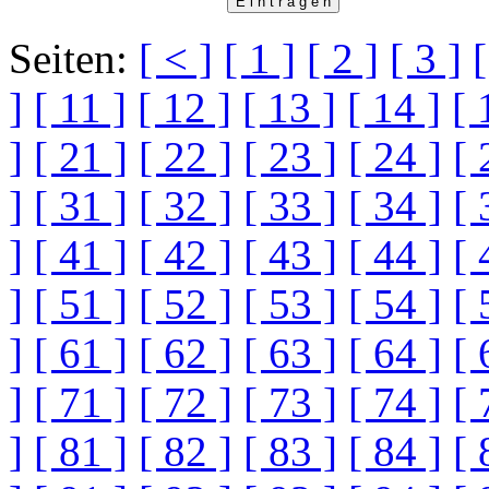
Seiten:
[ < ]
[ 1 ]
[ 2 ]
[ 3 ]
[
]
[ 11 ]
[ 12 ]
[ 13 ]
[ 14 ]
[ 
]
[ 21 ]
[ 22 ]
[ 23 ]
[ 24 ]
[ 
]
[ 31 ]
[ 32 ]
[ 33 ]
[ 34 ]
[ 
]
[ 41 ]
[ 42 ]
[ 43 ]
[ 44 ]
[ 
]
[ 51 ]
[ 52 ]
[ 53 ]
[ 54 ]
[ 
]
[ 61 ]
[ 62 ]
[ 63 ]
[ 64 ]
[ 
]
[ 71 ]
[ 72 ]
[ 73 ]
[ 74 ]
[ 
]
[ 81 ]
[ 82 ]
[ 83 ]
[ 84 ]
[ 