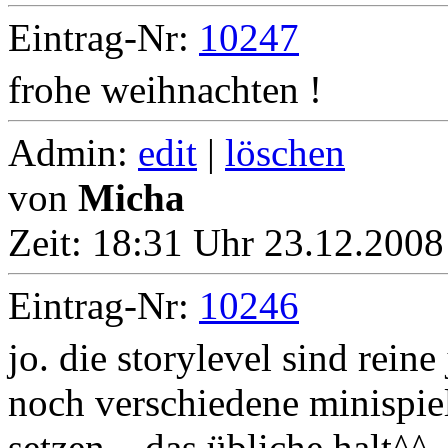
Eintrag-Nr:
10247
frohe weihnachten !
Admin:
edit
|
löschen
von
Micha
Zeit:
18:31 Uhr 23.12.2008
Eintrag-Nr:
10246
jo. die storylevel sind rein
noch verschiedene minispiel
setzen... das übliche halt^^