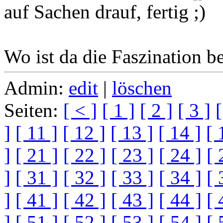
auf Sachen drauf, fertig
Wo ist da die Faszination b
Admin:
edit
|
löschen
Seiten:
[ < ]
[ 1 ]
[ 2 ]
[ 3 ]
[
]
[ 11 ]
[ 12 ]
[ 13 ]
[ 14 ]
[ 
]
[ 21 ]
[ 22 ]
[ 23 ]
[ 24 ]
[ 
]
[ 31 ]
[ 32 ]
[ 33 ]
[ 34 ]
[ 
]
[ 41 ]
[ 42 ]
[ 43 ]
[ 44 ]
[ 
]
[ 51 ]
[ 52 ]
[ 53 ]
[ 54 ]
[ 