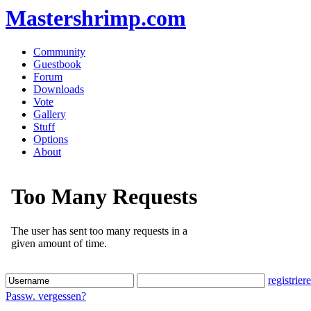
Mastershrimp.com
Community
Guestbook
Forum
Downloads
Vote
Gallery
Stuff
Options
About
registrier
Passw. vergessen?