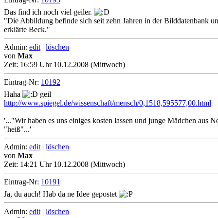
Das find ich noch viel geiler.
"Die Abbildung befinde sich seit zehn Jahren in der Bilddatenbank und 
erklärte Beck."
Admin:
edit
|
löschen
von
Max
Zeit:
16:59 Uhr 10.12.2008 (Mittwoch)
Eintrag-Nr:
10192
Haha
geil
http://www.spiegel.de/wissenschaft/mensch/0,1518,595577,00.html
'..."Wir haben es uns einiges kosten lassen und junge Mädchen aus No
"heiß"...'
Admin:
edit
|
löschen
von
Max
Zeit:
14:21 Uhr 10.12.2008 (Mittwoch)
Eintrag-Nr:
10191
Ja, du auch! Hab da ne Idee gepostet
Admin:
edit
|
löschen