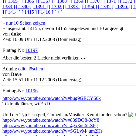
]
[ 1365 ]
[ 1366 ]
[ 1367 ]
[ 1368 ]
[ 1369 ]
[ 1370 ]
[ 1371 ]
[ 1372 ]
1389 ]
[ 1390 ]
[ 1391 ]
[ 1392 ]
[ 1393 ]
[ 1394 ]
[ 1395 ]
[ 1396 ]
[ 
]
[ 1414 ]
[ 1415 ]
[ 1416 ]
[ > ]
» nur 10 Seiten zeigen
» Insgesamt: 14155, davon 14155 ausgelesen und 10 angezeigt
von
duke
Zeit:
16:09 Uhr 11.12.2008 (Donnerstag)
Eintrag-Nr:
10197
Aber die besten 2 Lieder nicht verlinken -.-
Admin:
edit
|
löschen
von
Dave
Zeit:
15:51 Uhr 11.12.2008 (Donnerstag)
Eintrag-Nr:
10196
http://www.youtube.com/watch?v=bug9GECY66k
Tektonikltänzer, wtf? xD
Und der Typ is so geil, Comedian/Musiker. Kennt ihr den schon?
http://www.youtube.com/watch?v=839DO8-0cY8
http://www.youtube.com/watch?v=4gx3nn6LS6g
http://www.youtube.com/watch?v=SGLvM4um2Hs