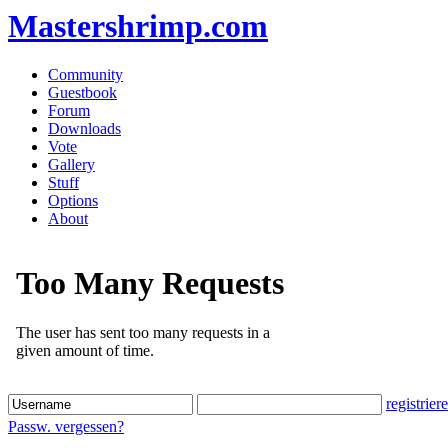
Mastershrimp.com
Community
Guestbook
Forum
Downloads
Vote
Gallery
Stuff
Options
About
registrier
Passw. vergessen?