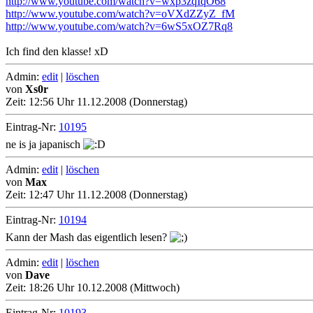
http://www.youtube.com/watch?v=wxp3zqIqO68
http://www.youtube.com/watch?v=oVXdZZyZ_fM
http://www.youtube.com/watch?v=6wS5xOZ7Rq8
Ich find den klasse! xD
Admin:
edit
|
löschen
von
Xs0r
Zeit:
12:56 Uhr 11.12.2008 (Donnerstag)
Eintrag-Nr:
10195
ne is ja japanisch
Admin:
edit
|
löschen
von
Max
Zeit:
12:47 Uhr 11.12.2008 (Donnerstag)
Eintrag-Nr:
10194
Kann der Mash das eigentlich lesen?
Admin:
edit
|
löschen
von
Dave
Zeit:
18:26 Uhr 10.12.2008 (Mittwoch)
Eintrag-Nr:
10193