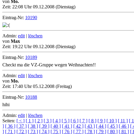
von
Mo.
Zeit:
22:08 Uhr 09.12.2008 (Dienstag)
Eintrag-Nr:
10190
Admin:
edit
|
löschen
von
Max
Zeit:
19:22 Uhr 09.12.2008 (Dienstag)
Eintrag-Nr:
10189
Checkt ma die VZ-Gruppe wegen Weihnachten!!
Admin:
edit
|
löschen
von
Mo.
Zeit:
17:40 Uhr 05.12.2008 (Freitag)
Eintrag-Nr:
10188
hihi
Admin:
edit
|
löschen
Seiten:
[ < ]
[ 1 ]
[ 2 ]
[ 3 ]
[ 4 ]
[ 5 ]
[ 6 ]
[ 7 ]
[ 8 ]
[ 9 ]
[ 10 ]
[ 11 ]
[ 1
]
[ 36 ]
[ 37 ]
[ 38 ]
[ 39 ]
[ 40 ]
[ 41 ]
[ 42 ]
[ 43 ]
[ 44 ]
[ 45 ]
[ 46 ]
[ 
]
[ 71 ]
[ 72 ]
[ 73 ]
[ 74 ]
[ 75 ]
[ 76 ]
[ 77 ]
[ 78 ]
[ 79 ]
[ 80 ]
[ 81 ]
[ 