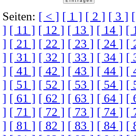
Seiten:
[ < ]
[ 1 ]
[ 2 ]
[ 3 ]
[
]
[ 11 ]
[ 12 ]
[ 13 ]
[ 14 ]
[ 
]
[ 21 ]
[ 22 ]
[ 23 ]
[ 24 ]
[ 
]
[ 31 ]
[ 32 ]
[ 33 ]
[ 34 ]
[ 
]
[ 41 ]
[ 42 ]
[ 43 ]
[ 44 ]
[ 
]
[ 51 ]
[ 52 ]
[ 53 ]
[ 54 ]
[ 
]
[ 61 ]
[ 62 ]
[ 63 ]
[ 64 ]
[ 
]
[ 71 ]
[ 72 ]
[ 73 ]
[ 74 ]
[ 
]
[ 81 ]
[ 82 ]
[ 83 ]
[ 84 ]
[ 