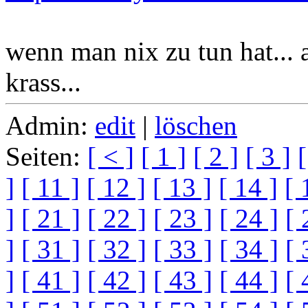
wenn man nix zu tun hat... 
krass...
Admin:
edit
|
löschen
Seiten:
[ < ]
[ 1 ]
[ 2 ]
[ 3 ]
[
]
[ 11 ]
[ 12 ]
[ 13 ]
[ 14 ]
[ 
]
[ 21 ]
[ 22 ]
[ 23 ]
[ 24 ]
[ 
]
[ 31 ]
[ 32 ]
[ 33 ]
[ 34 ]
[ 
]
[ 41 ]
[ 42 ]
[ 43 ]
[ 44 ]
[ 