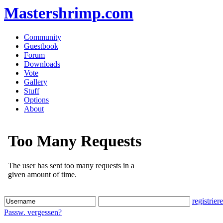
Mastershrimp.com
Community
Guestbook
Forum
Downloads
Vote
Gallery
Stuff
Options
About
registrier
Passw. vergessen?