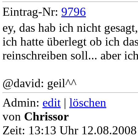
Eintrag-Nr:
9796
ey, das hab ich nicht gesagt,
ich hatte überlegt ob ich da
reinschreiben soll... aber ic
@david: geil^^
Admin:
edit
|
löschen
von
Chrissor
Zeit:
13:13 Uhr 12.08.2008