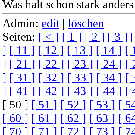
Was halt schon stark anders 
Admin:
edit
|
löschen
Seiten:
[ < ]
[ 1 ]
[ 2 ]
[ 3 ]
[
]
[ 11 ]
[ 12 ]
[ 13 ]
[ 14 ]
[ 
]
[ 21 ]
[ 22 ]
[ 23 ]
[ 24 ]
[ 
]
[ 31 ]
[ 32 ]
[ 33 ]
[ 34 ]
[ 
]
[ 41 ]
[ 42 ]
[ 43 ]
[ 44 ]
[ 
[ 50 ]
[ 51 ]
[ 52 ]
[ 53 ]
[ 5
[ 60 ]
[ 61 ]
[ 62 ]
[ 63 ]
[ 6
[ 70 ]
[ 71 ]
[ 72 ]
[ 73 ]
[ 7