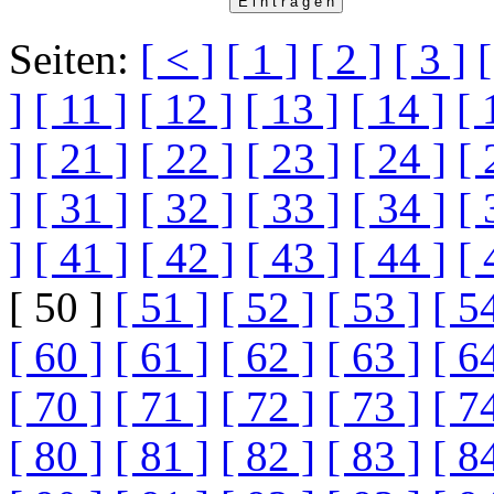
Seiten:
[ < ]
[ 1 ]
[ 2 ]
[ 3 ]
[
]
[ 11 ]
[ 12 ]
[ 13 ]
[ 14 ]
[ 
]
[ 21 ]
[ 22 ]
[ 23 ]
[ 24 ]
[ 
]
[ 31 ]
[ 32 ]
[ 33 ]
[ 34 ]
[ 
]
[ 41 ]
[ 42 ]
[ 43 ]
[ 44 ]
[ 
[ 50 ]
[ 51 ]
[ 52 ]
[ 53 ]
[ 5
[ 60 ]
[ 61 ]
[ 62 ]
[ 63 ]
[ 6
[ 70 ]
[ 71 ]
[ 72 ]
[ 73 ]
[ 7
[ 80 ]
[ 81 ]
[ 82 ]
[ 83 ]
[ 8