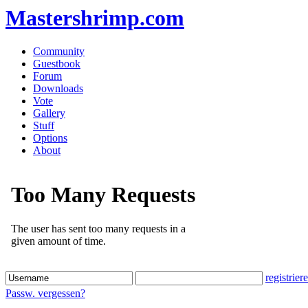
Mastershrimp.com
Community
Guestbook
Forum
Downloads
Vote
Gallery
Stuff
Options
About
registrier
Passw. vergessen?