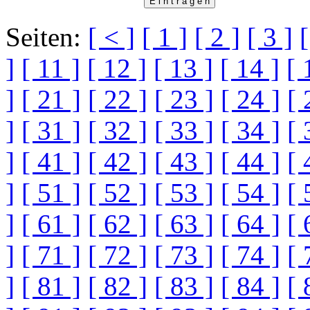
Seiten:
[ < ]
[ 1 ]
[ 2 ]
[ 3 ]
[
]
[ 11 ]
[ 12 ]
[ 13 ]
[ 14 ]
[ 
]
[ 21 ]
[ 22 ]
[ 23 ]
[ 24 ]
[ 
]
[ 31 ]
[ 32 ]
[ 33 ]
[ 34 ]
[ 
]
[ 41 ]
[ 42 ]
[ 43 ]
[ 44 ]
[ 
]
[ 51 ]
[ 52 ]
[ 53 ]
[ 54 ]
[ 
]
[ 61 ]
[ 62 ]
[ 63 ]
[ 64 ]
[ 
]
[ 71 ]
[ 72 ]
[ 73 ]
[ 74 ]
[ 
]
[ 81 ]
[ 82 ]
[ 83 ]
[ 84 ]
[ 