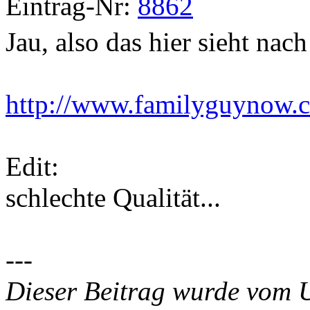
Eintrag-Nr:
8862
Jau, also das hier sieht nac
http://www.familyguynow.
Edit:
schlechte Qualität...
---
Dieser Beitrag wurde vom 