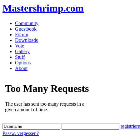
Mastershrimp.com
Community
Guestbook
Forum
Downloads
Vote
Gallery
Stuff
Options
About
registrier
Passw. vergessen?