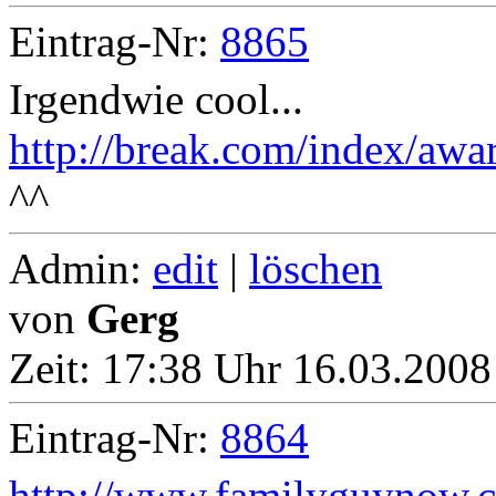
Eintrag-Nr:
8865
Irgendwie cool...
http://break.com/index/awar
^^
Admin:
edit
|
löschen
von
Gerg
Zeit:
17:38 Uhr 16.03.2008
Eintrag-Nr:
8864
http://www.familyguynow.