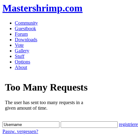
Mastershrimp.com
Community
Guestbook
Forum
Downloads
Vote
Gallery
Stuff
Options
About
registrier
Passw. vergessen?