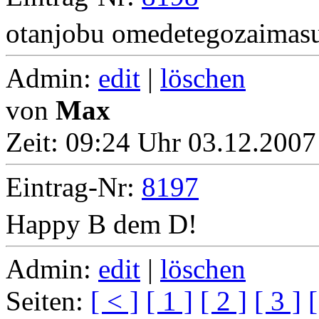
otanjobu omedetegozaimasu
Admin:
edit
|
löschen
von
Max
Zeit:
09:24 Uhr 03.12.2007
Eintrag-Nr:
8197
Happy B dem D!
Admin:
edit
|
löschen
Seiten:
[ < ]
[ 1 ]
[ 2 ]
[ 3 ]
[