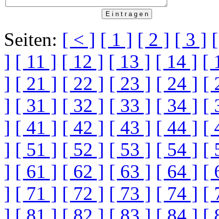
Seiten:
[ < ]
[ 1 ]
[ 2 ]
[ 3 ]
[
]
[ 11 ]
[ 12 ]
[ 13 ]
[ 14 ]
[ 
]
[ 21 ]
[ 22 ]
[ 23 ]
[ 24 ]
[ 
]
[ 31 ]
[ 32 ]
[ 33 ]
[ 34 ]
[ 
]
[ 41 ]
[ 42 ]
[ 43 ]
[ 44 ]
[ 
]
[ 51 ]
[ 52 ]
[ 53 ]
[ 54 ]
[ 
]
[ 61 ]
[ 62 ]
[ 63 ]
[ 64 ]
[ 
]
[ 71 ]
[ 72 ]
[ 73 ]
[ 74 ]
[ 
]
[ 81 ]
[ 82 ]
[ 83 ]
[ 84 ]
[ 