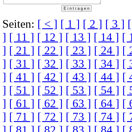
Seiten:
[ < ]
[ 1 ]
[ 2 ]
[ 3 ]
[
]
[ 11 ]
[ 12 ]
[ 13 ]
[ 14 ]
[ 
]
[ 21 ]
[ 22 ]
[ 23 ]
[ 24 ]
[ 
]
[ 31 ]
[ 32 ]
[ 33 ]
[ 34 ]
[ 
]
[ 41 ]
[ 42 ]
[ 43 ]
[ 44 ]
[ 
]
[ 51 ]
[ 52 ]
[ 53 ]
[ 54 ]
[ 
]
[ 61 ]
[ 62 ]
[ 63 ]
[ 64 ]
[ 
]
[ 71 ]
[ 72 ]
[ 73 ]
[ 74 ]
[ 
]
[ 81 ]
[ 82 ]
[ 83 ]
[ 84 ]
[ 