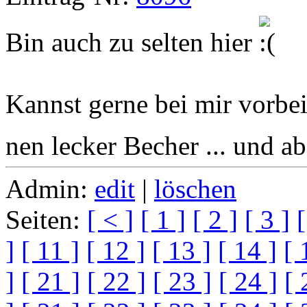
Bin auch zu selten hier
Kannst gerne bei mir vorb
nen lecker Becher ... und a
Admin:
edit
|
löschen
Seiten:
[ < ]
[ 1 ]
[ 2 ]
[ 3 ]
[
]
[ 11 ]
[ 12 ]
[ 13 ]
[ 14 ]
[ 
]
[ 21 ]
[ 22 ]
[ 23 ]
[ 24 ]
[ 