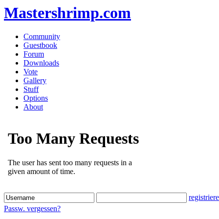
Mastershrimp.com
Community
Guestbook
Forum
Downloads
Vote
Gallery
Stuff
Options
About
registrier
Passw. vergessen?