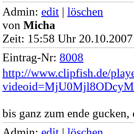
Admin:
edit
|
löschen
von
Micha
Zeit:
15:58 Uhr 20.10.2007
Eintrag-Nr:
8008
http://www.clipfish.de/play
videoid=MjU0Mjl8ODcyM
bis ganz zum ende gucken, da
Admin:
edit
|
löschen