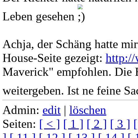
Leben gesehen
Achja, der Schäng hatte mir
House-Seite gezeigt:
http:/
Maverick" empfohlen. Die 
weitergeben. Ist ne feine S
Admin:
edit
|
löschen
Seiten:
[ < ]
[ 1 ]
[ 2 ]
[ 3 ]
[
]
[ 11 ]
[ 12 ]
[ 13 ]
[ 14 ]
[ 