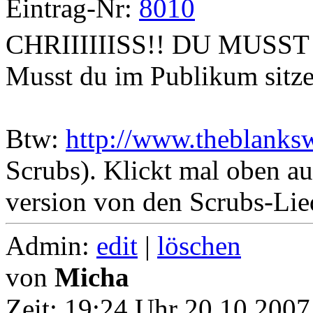
Eintrag-Nr:
8010
CHRIIIIIISS!! DU MUSS
Musst du im Publikum sitzen
Btw:
http://www.theblanks
Scrubs). Klickt mal oben auf
version von den Scrubs-Lie
Admin:
edit
|
löschen
von
Micha
Zeit:
19:24 Uhr 20.10.2007