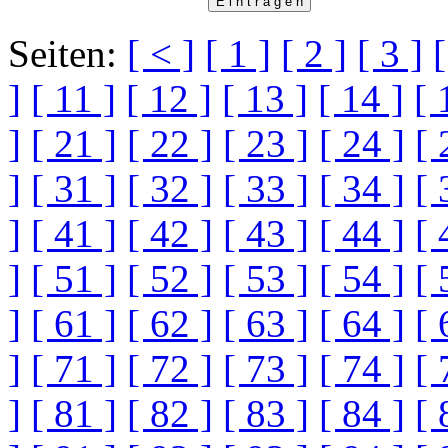
Seiten:
[ < ]
[ 1 ]
[ 2 ]
[ 3 ]
[
]
[ 11 ]
[ 12 ]
[ 13 ]
[ 14 ]
[ 
]
[ 21 ]
[ 22 ]
[ 23 ]
[ 24 ]
[ 
]
[ 31 ]
[ 32 ]
[ 33 ]
[ 34 ]
[ 
]
[ 41 ]
[ 42 ]
[ 43 ]
[ 44 ]
[ 
]
[ 51 ]
[ 52 ]
[ 53 ]
[ 54 ]
[ 
]
[ 61 ]
[ 62 ]
[ 63 ]
[ 64 ]
[ 
]
[ 71 ]
[ 72 ]
[ 73 ]
[ 74 ]
[ 
]
[ 81 ]
[ 82 ]
[ 83 ]
[ 84 ]
[ 