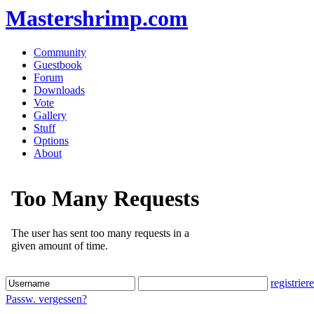
Mastershrimp.com
Community
Guestbook
Forum
Downloads
Vote
Gallery
Stuff
Options
About
registrier
Passw. vergessen?