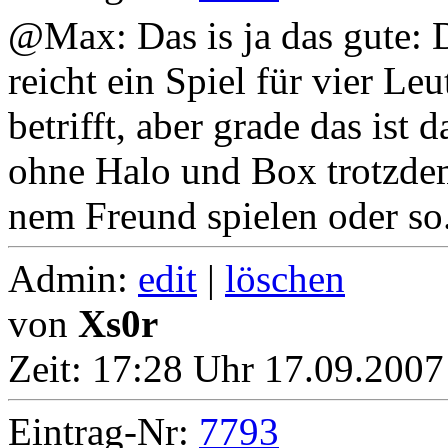
@Max: Das is ja das gute: 
reicht ein Spiel für vier Le
betrifft, aber grade das ist
ohne Halo und Box trotzdem
nem Freund spielen oder so
Admin:
edit
|
löschen
von
Xs0r
Zeit:
17:28 Uhr 17.09.2007
Eintrag-Nr:
7793