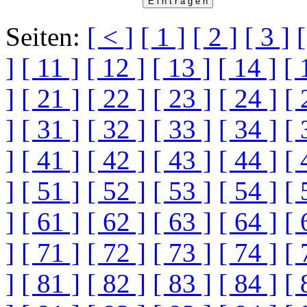
Seiten:
[ < ]
[ 1 ]
[ 2 ]
[ 3 ]
[
]
[ 11 ]
[ 12 ]
[ 13 ]
[ 14 ]
[ 
]
[ 21 ]
[ 22 ]
[ 23 ]
[ 24 ]
[ 
]
[ 31 ]
[ 32 ]
[ 33 ]
[ 34 ]
[ 
]
[ 41 ]
[ 42 ]
[ 43 ]
[ 44 ]
[ 
]
[ 51 ]
[ 52 ]
[ 53 ]
[ 54 ]
[ 
]
[ 61 ]
[ 62 ]
[ 63 ]
[ 64 ]
[ 
]
[ 71 ]
[ 72 ]
[ 73 ]
[ 74 ]
[ 
]
[ 81 ]
[ 82 ]
[ 83 ]
[ 84 ]
[ 