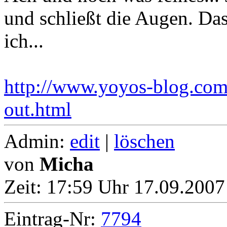
und schließt die Augen. Das
ich...
http://www.yoyos-blog.com/
out.html
Admin:
edit
|
löschen
von
Micha
Zeit:
17:59 Uhr 17.09.2007
Eintrag-Nr:
7794