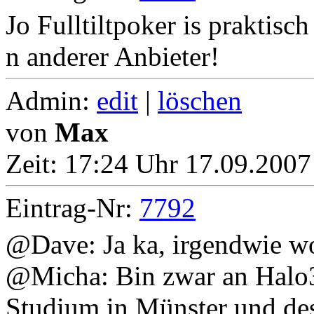
Jo Fulltiltpoker is praktisc
n anderer Anbieter!
Admin:
edit
|
löschen
von
Max
Zeit:
17:24 Uhr 17.09.2007
Eintrag-Nr:
7792
@Dave: Ja ka, irgendwie wo
@Micha: Bin zwar an Halo3 i
Studium in Münster und de