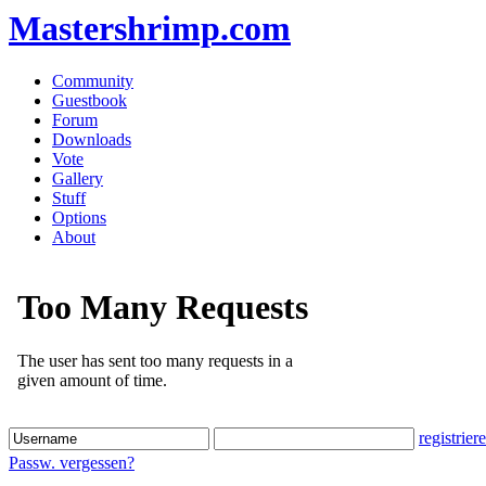
Mastershrimp.com
Community
Guestbook
Forum
Downloads
Vote
Gallery
Stuff
Options
About
registrier
Passw. vergessen?