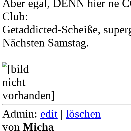
Aber egal, DENN hier ne
Club:
Getaddicted-Scheiße, superg
Nächsten Samstag.
Admin:
edit
|
löschen
von
Micha