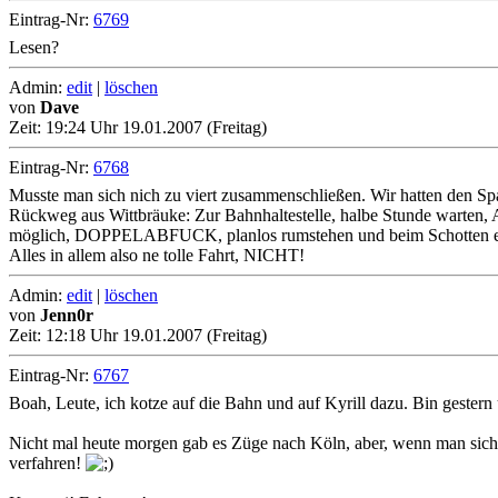
Eintrag-Nr:
6769
Lesen?
Admin:
edit
|
löschen
von
Dave
Zeit:
19:24 Uhr 19.01.2007 (Freitag)
Eintrag-Nr:
6768
Musste man sich nich zu viert zusammenschließen. Wir hatten den Sp
Rückweg aus Wittbräuke: Zur Bahnhaltestelle, halbe Stunde warte
möglich, DOPPELABFUCK, planlos rumstehen und beim Schotten essen,
Alles in allem also ne tolle Fahrt, NICHT!
Admin:
edit
|
löschen
von
Jenn0r
Zeit:
12:18 Uhr 19.01.2007 (Freitag)
Eintrag-Nr:
6767
Boah, Leute, ich kotze auf die Bahn und auf Kyrill dazu. Bin gest
Nicht mal heute morgen gab es Züge nach Köln, aber, wenn man sich
verfahren!