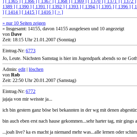
]
[ 1365 ]
[ 1366 ]
[ 1367 ]
[ 1368 ]
[ 1369 ]
[ 1370 ]
[ 1371 ]
[ 1372 ]
1389 ]
[ 1390 ]
[ 1391 ]
[ 1392 ]
[ 1393 ]
[ 1394 ]
[ 1395 ]
[ 1396 ]
[ 
]
[ 1414 ]
[ 1415 ]
[ 1416 ]
[ > ]
» nur 10 Seiten zeigen
» Insgesamt: 14155, davon 14155 ausgelesen und 10 angezeigt
von
Dave
Zeit:
18:15 Uhr 21.01.2007 (Sonntag)
Eintrag-Nr:
6773
Jo, Leute. Nächsten Samstag is hier im Jugendpark abends so ne Goth
Admin:
edit
|
löschen
von
Rob
Zeit:
22:50 Uhr 20.01.2007 (Samstag)
Eintrag-Nr:
6772
jajaja von mir weisste ja...
ich bin gestern ganz böse bei bekannten in der wg mit denen abgestür
bin auch eben erst nach hause gekommen...sehr harter tag, mir gings a
...joah live? ka es macht ja niemand mehr was...alle lernen oder sch