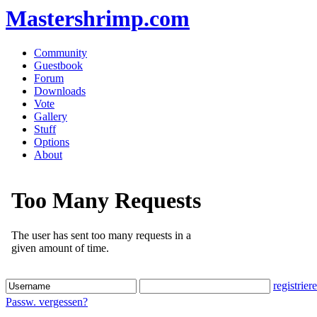
Mastershrimp.com
Community
Guestbook
Forum
Downloads
Vote
Gallery
Stuff
Options
About
registrier
Passw. vergessen?