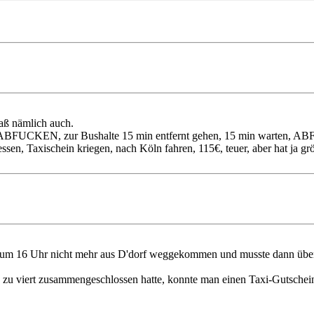
aß nämlich auch.
n, ABFUCKEN, zur Bushalte 15 min entfernt gehen, 15 min warten, A
 Taxischein kriegen, nach Köln fahren, 115€, teuer, aber hat ja grö
ern um 16 Uhr nicht mehr aus D'dorf weggekommen und musste dann über
 zu viert zusammengeschlossen hatte, konnte man einen Taxi-Gutsche