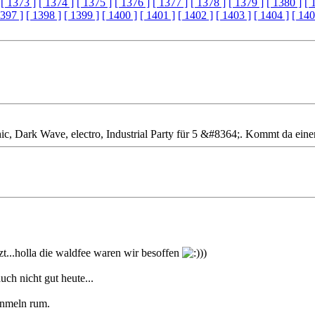
[ 1373 ]
[ 1374 ]
[ 1375 ]
[ 1376 ]
[ 1377 ]
[ 1378 ]
[ 1379 ]
[ 1380 ]
[ 
1397 ]
[ 1398 ]
[ 1399 ]
[ 1400 ]
[ 1401 ]
[ 1402 ]
[ 1403 ]
[ 1404 ]
[ 140
ic, Dark Wave, electro, Industrial Party für 5 &#8364;. Kommt da einer
zt...holla die waldfee waren wir besoffen
))
uch nicht gut heute...
imnmeln rum.