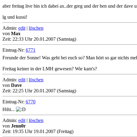
aber freitag live bin ich dabei ax..der greg und der ben und der dave 
lg und kussi!
Admin:
edit
|
löschen
von
Max
Zeit:
22:33 Uhr 20.01.2007 (Samstag)
Eintrag-Nr:
6771
Freunde der Sonne! Was geht bei euch so? Man hört so gar nichts mehr
Freitag keiner in der LMH gewesen? Wie kam's?
Admin:
edit
|
löschen
von
Dave
Zeit:
22:25 Uhr 20.01.2007 (Samstag)
Eintrag-Nr:
6770
Hihi...
Admin:
edit
|
löschen
von
Jenn0r
Zeit:
19:35 Uhr 19.01.2007 (Freitag)