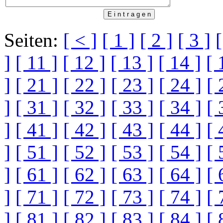
Seiten:
[ < ]
[ 1 ]
[ 2 ]
[ 3 ]
[
]
[ 11 ]
[ 12 ]
[ 13 ]
[ 14 ]
[ 
]
[ 21 ]
[ 22 ]
[ 23 ]
[ 24 ]
[ 
]
[ 31 ]
[ 32 ]
[ 33 ]
[ 34 ]
[ 
]
[ 41 ]
[ 42 ]
[ 43 ]
[ 44 ]
[ 
]
[ 51 ]
[ 52 ]
[ 53 ]
[ 54 ]
[ 
]
[ 61 ]
[ 62 ]
[ 63 ]
[ 64 ]
[ 
]
[ 71 ]
[ 72 ]
[ 73 ]
[ 74 ]
[ 
]
[ 81 ]
[ 82 ]
[ 83 ]
[ 84 ]
[ 