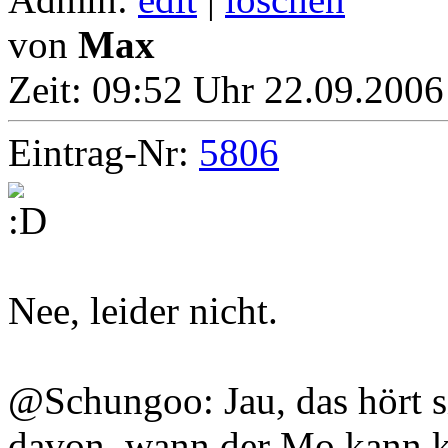
von
Max
Zeit:
09:52 Uhr 22.09.2006 
Eintrag-Nr:
5806
Nee, leider nicht.
@Schungoo: Jau, das hört s
davon, wann der Mo kann k