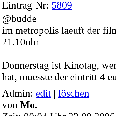
Eintrag-Nr:
5809
@budde
im metropolis laeuft der fi
21.10uhr
Donnerstag ist Kinotag, wen
hat, muesste der eintritt 4 e
Admin:
edit
|
löschen
von
Mo.