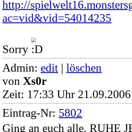
http://spielwelt16.monsters
ac=vid&vid=54014235
Sorry
Admin:
edit
|
löschen
von
Xs0r
Zeit:
17:33 Uhr 21.09.2006
Eintrag-Nr:
5802
Ging an euch alle, RUHE 