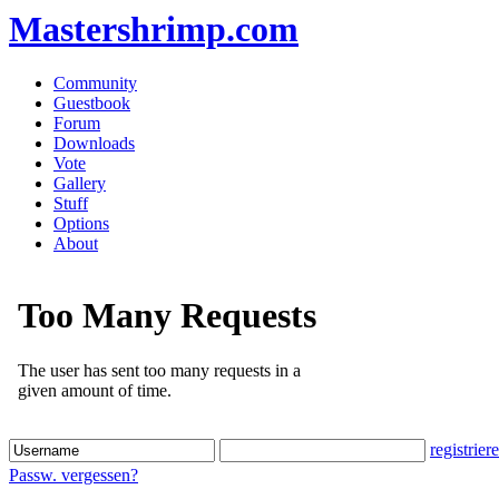
Mastershrimp.com
Community
Guestbook
Forum
Downloads
Vote
Gallery
Stuff
Options
About
registrier
Passw. vergessen?