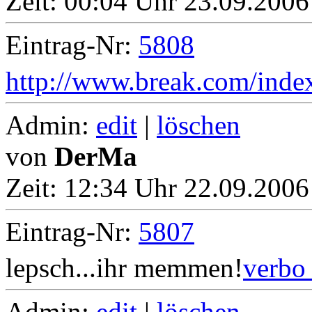
Zeit:
00:04 Uhr 23.09.2006
Eintrag-Nr:
5808
http://www.break.com/index
Admin:
edit
|
löschen
von
DerMa
Zeit:
12:34 Uhr 22.09.2006 
Eintrag-Nr:
5807
lepsch...ihr memmen!
verbo 
Admin:
edit
|
löschen