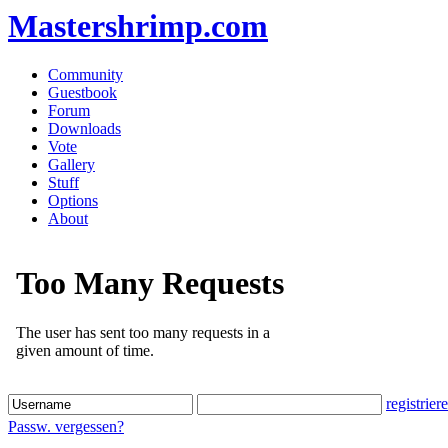
Mastershrimp.com
Community
Guestbook
Forum
Downloads
Vote
Gallery
Stuff
Options
About
registrier
Passw. vergessen?