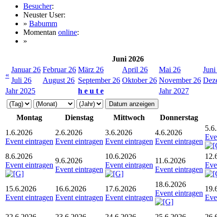
Besucher
:
Neuster User:
»
Babumm
Momentan
online
:
»
Juni 2026
Januar 26
Februar 26
März 26
April 26
Mai 26
Juni
«
Juli 26
August 26
September 26
Oktober 26
November 26
Dez
Jahr 2025
h e u t e
Jahr 2027
Montag
Dienstag
Mittwoch
Donnerstag
5.6
1.6.2026
2.6.2026
3.6.2026
4.6.2026
Eve
Event eintragen
Event eintragen
Event eintragen
Event eintragen
8.6.2026
10.6.2026
12.
9.6.2026
11.6.2026
Event eintragen
Event eintragen
Eve
Event eintragen
Event eintragen
18.6.2026
15.6.2026
16.6.2026
17.6.2026
19.
Event eintragen
Event eintragen
Event eintragen
Event eintragen
Eve
22.6.2026
23.6.2026
24.6.2026
25.6.2026
26.