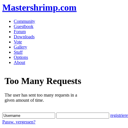
Mastershrimp.com
Community
Guestbook
Forum
Downloads
Vote
Gallery
Stuff
Options
About
registrier
Passw. vergessen?