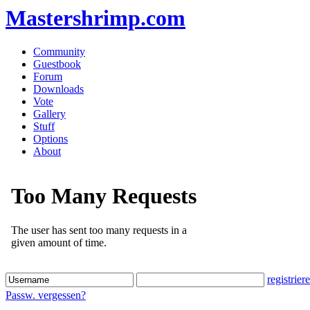
Mastershrimp.com
Community
Guestbook
Forum
Downloads
Vote
Gallery
Stuff
Options
About
registrier
Passw. vergessen?