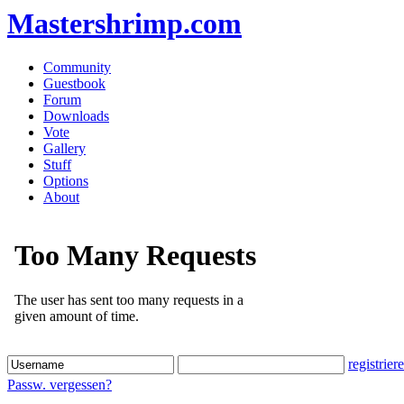
Mastershrimp.com
Community
Guestbook
Forum
Downloads
Vote
Gallery
Stuff
Options
About
registrier
Passw. vergessen?