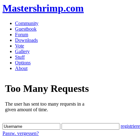
Mastershrimp.com
Community
Guestbook
Forum
Downloads
Vote
Gallery
Stuff
Options
About
registrier
Passw. vergessen?